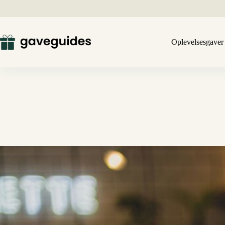
Fortsæt
til
indhold
Oplevelsesgaver