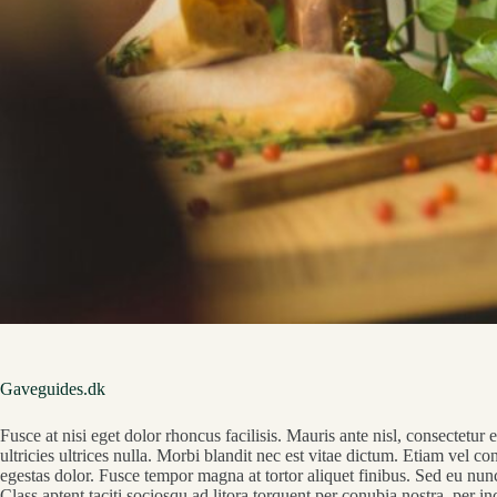
Gaveguides.dk
Fusce at nisi eget dolor rhoncus facilisis. Mauris ante nisl, consectetur e
ultricies ultrices nulla. Morbi blandit nec est vitae dictum. Etiam vel c
egestas dolor. Fusce tempor magna at tortor aliquet finibus. Sed eu nunc
Class aptent taciti sociosqu ad litora torquent per conubia nostra, per 