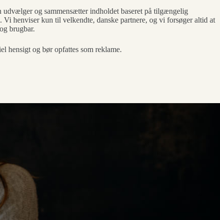
en udvælger og sammensætter indholdet baseret på tilgængelig
. Vi henviser kun til velkendte, danske partnere, og vi forsøger altid at
 og brugbar.
el hensigt og bør opfattes som reklame.