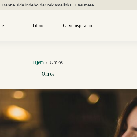
Denne side indeholder reklamelinks · Læs mere
Tilbud
Gaveinspiration
Hjem
/
Om os
Om os