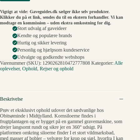
Vigtigt at vide: Gaveguides.dk sælger ikke selv produkter.
Klikker du på et link, sendes du til en ekstern forhandler. Vi kan
modtage en kommission – uden ekstra omkostning for dig.
Stort udvalg af gaveideer
Kendte og populære brands
Hurtig og sikker levering
Personlig og hjælpsom kundeservice
Udvalgte og godkendte webshops
Varenummer (SKU):
1290262810472777808
Kategorier:
Alle
oplevelser
,
Ophold
,
Rejser og ophold
Beskrivelse
Prøv et eksklusivt ophold udover det sædvanlige hos
Obitsøminde i Midtjylland. Kornsiloerne findes i
frugtplantagen og er bygget på en gammel gravemaskine, som
drejer langsomt rundt og sikre jer en 360° udsigt. På
platformen omkring siloerne finder I et stort vildmarksbad,
med masser af bobler – velvære for krop og sjæl, hvorfra I kan