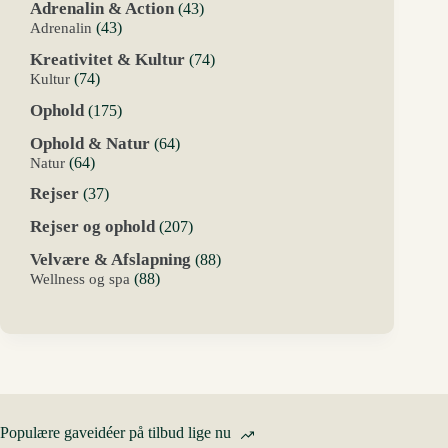
43
Adrenalin & Action
43
varer
43
Adrenalin
43
varer
74
Kreativitet & Kultur
74
varer
74
Kultur
74
varer
175
Ophold
175
varer
64
Ophold & Natur
64
varer
64
Natur
64
varer
37
Rejser
37
varer
207
Rejser og ophold
207
varer
88
Velvære & Afslapning
88
varer
88
Wellness og spa
88
varer
Populære gaveidéer på tilbud lige nu