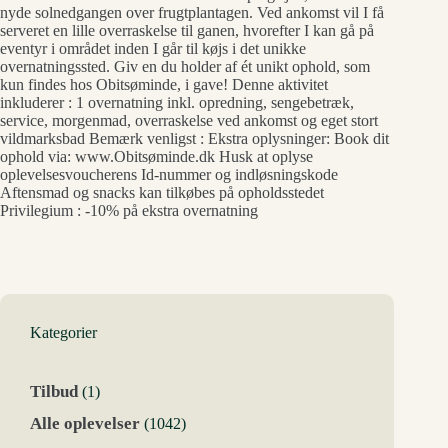
nyde solnedgangen over frugtplantagen. Ved ankomst vil I få
serveret en lille overraskelse til ganen, hvorefter I kan gå på
eventyr i området inden I går til køjs i det unikke
overnatningssted. Giv en du holder af ét unikt ophold, som
kun findes hos Obitsøminde, i gave! Denne aktivitet
inkluderer : 1 overnatning inkl. opredning, sengebetræk,
service, morgenmad, overraskelse ved ankomst og eget stort
vildmarksbad Bemærk venligst : Ekstra oplysninger: Book dit
ophold via: www.Obitsøminde.dk Husk at oplyse
oplevelsesvoucherens Id-nummer og indløsningskode
Aftensmad og snacks kan tilkøbes på opholdsstedet
Privilegium : -10% på ekstra overnatning
Kategorier
1
Tilbud
1
vare
1042
Alle oplevelser
1042
varer