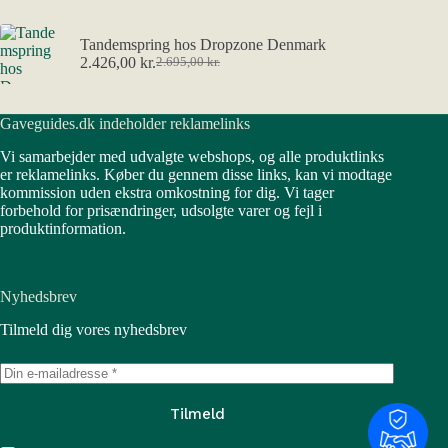
Tandemspring hos Dropzone Denmark
2.426,00
kr.
2.695,00
kr.
Den
Den
oprindelige
aktuelle
pris
pris
Gaveguides.dk indeholder reklamelinks
var:
er:
2.695,00 kr..
2.426,00 kr..
Vi samarbejder med udvalgte webshops, og alle produktlinks
er reklamelinks. Køber du gennem disse links, kan vi modtage
kommission uden ekstra omkostning for dig. Vi tager
forbehold for prisændringer, udsolgte varer og fejl i
produktinformation.
Nyhedsbrev
Tilmeld dig vores nyhedsbrev
Tilmeld