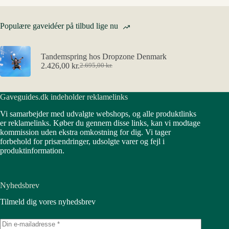
Populære gaveidéer på tilbud lige nu
Tandemspring hos Dropzone Denmark
2.426,00
kr.
2.695,00
kr.
Den
Den
oprindelige
aktuelle
pris
pris
Gaveguides.dk indeholder reklamelinks
var:
er:
2.695,00 kr..
2.426,00 kr..
Vi samarbejder med udvalgte webshops, og alle produktlinks
er reklamelinks. Køber du gennem disse links, kan vi modtage
kommission uden ekstra omkostning for dig. Vi tager
forbehold for prisændringer, udsolgte varer og fejl i
produktinformation.
Nyhedsbrev
Tilmeld dig vores nyhedsbrev