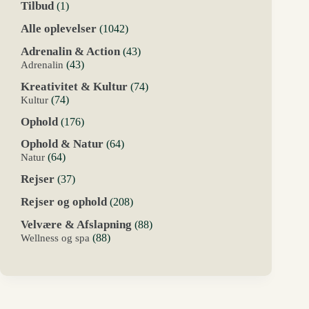
1
Tilbud
1
vare
1042
Alle oplevelser
1042
varer
43
Adrenalin & Action
43
varer
43
Adrenalin
43
varer
74
Kreativitet & Kultur
74
varer
74
Kultur
74
varer
176
Ophold
176
varer
64
Ophold & Natur
64
varer
64
Natur
64
varer
37
Rejser
37
varer
208
Rejser og ophold
208
varer
88
Velvære & Afslapning
88
varer
88
Wellness og spa
88
varer