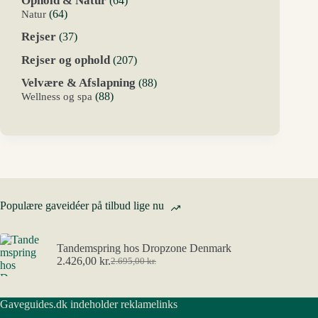
Ophold & Natur
64
varer
64
Natur
64
varer
37
Rejser
37
varer
207
Rejser og ophold
207
varer
88
Velvære & Afslapning
88
varer
88
Wellness og spa
88
varer
Populære gaveidéer på tilbud lige nu
Tandemspring hos Dropzone Denmark
2.426,00
kr.
2.695,00
kr.
Den
Den
oprindelige
aktuelle
pris
pris
Gaveguides.dk indeholder reklamelinks
var:
er:
2.695,00 kr..
2.426,00 kr..