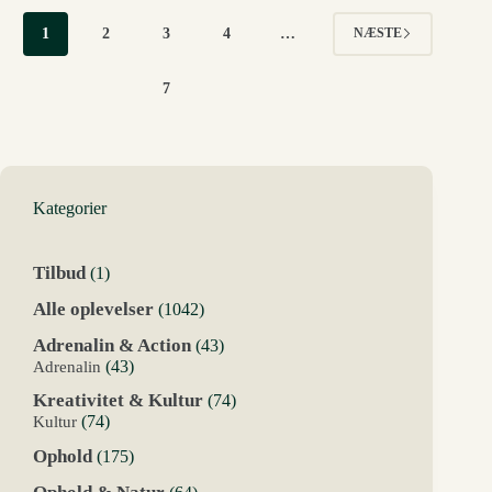
1
2
3
4
…
NÆSTE
7
Kategorier
1
Tilbud
1
vare
1042
Alle oplevelser
1042
varer
43
Adrenalin & Action
43
varer
43
Adrenalin
43
varer
74
Kreativitet & Kultur
74
varer
74
Kultur
74
varer
175
Ophold
175
varer
64