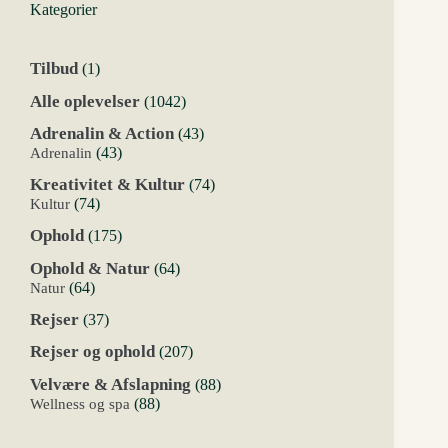
Kategorier
1
Tilbud
1
vare
1042
Alle oplevelser
1042
varer
43
Adrenalin & Action
43
varer
43
Adrenalin
43
varer
74
Kreativitet & Kultur
74
varer
74
Kultur
74
varer
175
Ophold
175
varer
64
Ophold & Natur
64
varer
64
Natur
64
varer
37
Rejser
37
varer
207
Rejser og ophold
207
varer
88
Velvære & Afslapning
88
varer
88
Wellness og spa
88
varer