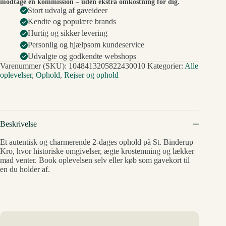
modtage en kommission – uden ekstra omkostning for dig.
Stort udvalg af gaveideer
Kendte og populære brands
Hurtig og sikker levering
Personlig og hjælpsom kundeservice
Udvalgte og godkendte webshops
Varenummer (SKU):
1048413205822430010
Kategorier:
Alle
oplevelser
,
Ophold
,
Rejser og ophold
Beskrivelse
Et autentisk og charmerende 2-dages ophold på St. Binderup
Kro, hvor historiske omgivelser, ægte krostemning og lækker
mad venter. Book oplevelsen selv eller køb som gavekort til
en du holder af.