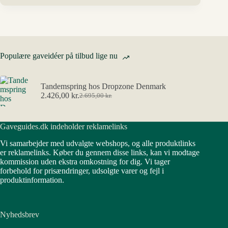
Populære gaveidéer på tilbud lige nu
Tandemspring hos Dropzone Denmark
2.426,00
kr.
2.695,00
kr.
Den
Den
oprindelige
aktuelle
pris
pris
Gaveguides.dk indeholder reklamelinks
var:
er:
2.695,00 kr..
2.426,00 kr..
Vi samarbejder med udvalgte webshops, og alle produktlinks
er reklamelinks. Køber du gennem disse links, kan vi modtage
kommission uden ekstra omkostning for dig. Vi tager
forbehold for prisændringer, udsolgte varer og fejl i
produktinformation.
Nyhedsbrev