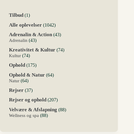
1
Tilbud
1
vare
1042
Alle oplevelser
1042
varer
43
Adrenalin & Action
43
varer
43
Adrenalin
43
varer
74
Kreativitet & Kultur
74
varer
74
Kultur
74
varer
175
Ophold
175
varer
64
Ophold & Natur
64
varer
64
Natur
64
varer
37
Rejser
37
varer
207
Rejser og ophold
207
varer
88
Velvære & Afslapning
88
varer
88
Wellness og spa
88
varer