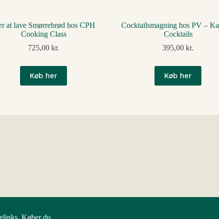
r at lave Smørrebrød hos CPH
Cocktailsmagning hos PV – Ka
Cooking Class
Cocktails
725,00
kr.
395,00
kr.
Køb her
Køb her
elinks. Køber du