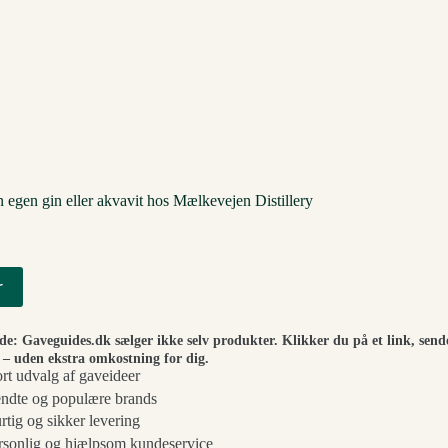
in egen gin eller akvavit hos Mælkevejen Distillery
r
ide: Gaveguides.dk sælger ikke selv produkter. Klikker du på et link, send
– uden ekstra omkostning for dig.
ort udvalg af gaveideer
ndte og populære brands
rtig og sikker levering
rsonlig og hjælpsom kundeservice