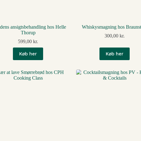
idens ansigtsbehandling hos Helle
Whiskysmagning hos Braunst
Thorup
300,00
kr.
599,00
kr.
Køb her
Køb her