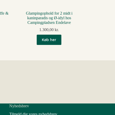
ffe &
Glampingophold for 2 midt i
kaninparadis og Ø-idyl hos
Campingpladsen Endelave
1.300,00
kr.
Køb her
Nyhedsbrev
Tilmeld dig vores nyhedsbrev