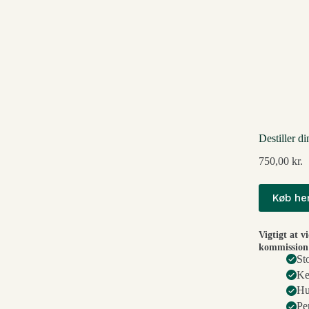
Destiller d
750,00
kr.
Køb he
Vigtigt at v
kommission 
St
Ke
Hu
Pe