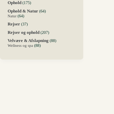
175
Ophold
175
varer
64
Ophold & Natur
64
varer
64
Natur
64
varer
37
Rejser
37
varer
207
Rejser og ophold
207
varer
88
Velvære & Afslapning
88
varer
88
Wellness og spa
88
varer