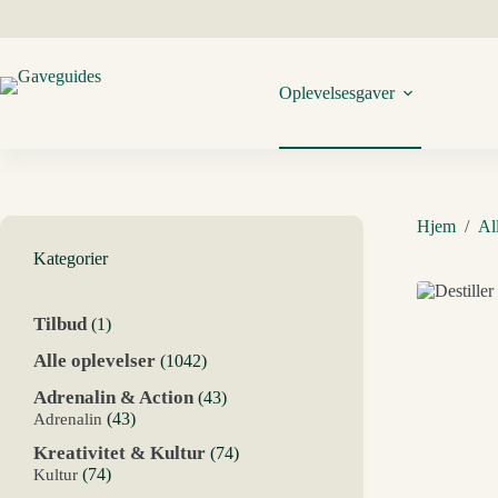
Fortsæt
til
indhold
Oplevelsesgaver
Hjem
/
Al
Kategorier
1
Tilbud
1
vare
1042
Alle oplevelser
1042
varer
43
Adrenalin & Action
43
varer
43
Adrenalin
43
varer
74
Kreativitet & Kultur
74
varer
74
Kultur
74
varer