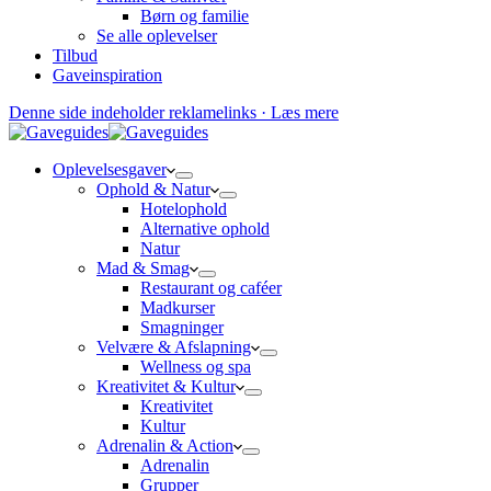
Børn og familie
Se alle oplevelser
Tilbud
Gaveinspiration
Denne side indeholder reklamelinks · Læs mere
Oplevelsesgaver
Ophold & Natur
Hotelophold
Alternative ophold
Natur
Mad & Smag
Restaurant og caféer
Madkurser
Smagninger
Velvære & Afslapning
Wellness og spa
Kreativitet & Kultur
Kreativitet
Kultur
Adrenalin & Action
Adrenalin
Grupper