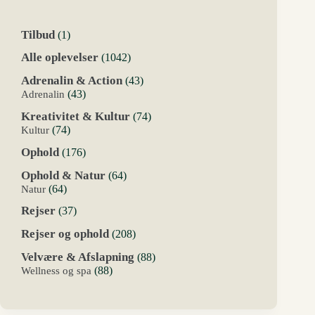
1
Tilbud
1
vare
1042
Alle oplevelser
1042
varer
43
Adrenalin & Action
43
varer
43
Adrenalin
43
varer
74
Kreativitet & Kultur
74
varer
74
Kultur
74
varer
176
Ophold
176
varer
64
Ophold & Natur
64
varer
64
Natur
64
varer
37
Rejser
37
varer
208
Rejser og ophold
208
varer
88
Velvære & Afslapning
88
varer
88
Wellness og spa
88
varer