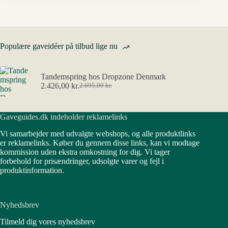
Populære gaveidéer på tilbud lige nu
Tandemspring hos Dropzone Denmark
2.426,00
kr.
2.695,00
kr.
Den
Den
oprindelige
aktuelle
pris
pris
Gaveguides.dk indeholder reklamelinks
var:
er:
2.695,00 kr..
2.426,00 kr..
Vi samarbejder med udvalgte webshops, og alle produktlinks
er reklamelinks. Køber du gennem disse links, kan vi modtage
kommission uden ekstra omkostning for dig. Vi tager
forbehold for prisændringer, udsolgte varer og fejl i
produktinformation.
Nyhedsbrev
Tilmeld dig vores nyhedsbrev