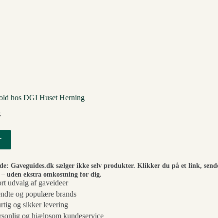
old hos DGI Huset Herning
.
r
ide: Gaveguides.dk sælger ikke selv produkter. Klikker du på et link, send
– uden ekstra omkostning for dig.
ort udvalg af gaveideer
ndte og populære brands
rtig og sikker levering
rsonlig og hjælpsom kundeservice