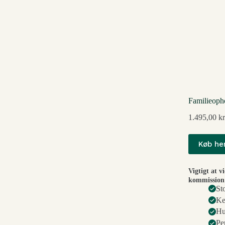
Familieoph
1.495,00
kr
Køb he
Vigtigt at v
kommission 
St
Ke
Hu
Pe