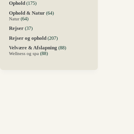
175
Ophold
175
varer
64
Ophold & Natur
64
varer
64
Natur
64
varer
37
Rejser
37
varer
207
Rejser og ophold
207
varer
88
Velvære & Afslapning
88
varer
88
Wellness og spa
88
varer