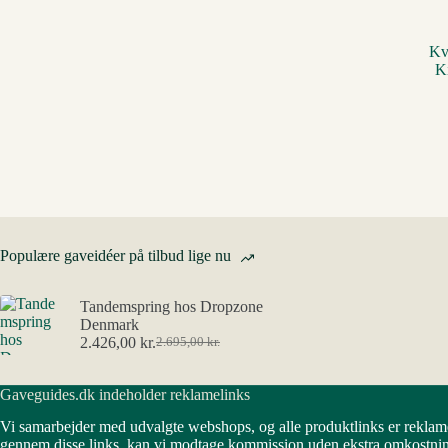
Kv
K
Populære gaveidéer på tilbud lige nu
Tandemspring hos Dropzone
Denmark
2.426,00
kr.
2.695,00
kr.
Den
Den
oprindelige
aktuelle
pris
pris
Gaveguides.dk indeholder reklamelinks
var:
er:
2.695,00 kr..
2.426,00 kr..
Vi samarbejder med udvalgte webshops, og alle produktlinks er reklam
gennem disse links, kan vi modtage kommission uden ekstra omkostning