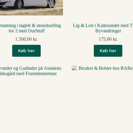
natning i tagtelt & strandsurfing
Lig & Lort i Kattesundet med
for 2 med OurStuff
Byvandringer
1.500,00
kr.
175,00
kr.
Køb her
Køb her