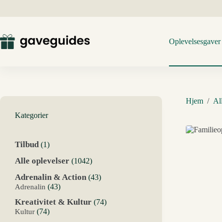
Fortsæt
til
indhold
Oplevelsesgaver
Hjem
/
Al
Kategorier
1
Tilbud
1
vare
1042
Alle oplevelser
1042
varer
43
Adrenalin & Action
43
varer
43
Adrenalin
43
varer
74
Kreativitet & Kultur
74
varer
74
Kultur
74
varer