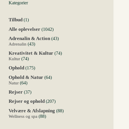
Kategorier
1
Tilbud
1
vare
1042
Alle oplevelser
1042
varer
43
Adrenalin & Action
43
varer
43
Adrenalin
43
varer
74
Kreativitet & Kultur
74
varer
74
Kultur
74
varer
175
Ophold
175
varer
64
Ophold & Natur
64
varer
64
Natur
64
varer
37
Rejser
37
varer
207
Rejser og ophold
207
varer
88
Velvære & Afslapning
88
varer
88
Wellness og spa
88
varer