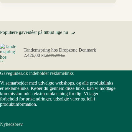
Populære gaveidéer på tilbud lige nu
Tandemspring hos Dropzone Denmark
2.426,00
kr.
2.695,00
kr.
Den
Den
oprindelige
aktuelle
pris
pris
Gaveguides.dk indeholder reklamelinks
var:
er:
2.695,00 kr..
2.426,00 kr..
Vi samarbejder med udvalgte webshops, og alle produktlinks
er reklamelinks. Køber du gennem disse links, kan vi modtage
kommission uden ekstra omkostning for dig. Vi tager
forbehold for prisændringer, udsolgte varer og fejl i
produktinformation.
Nyhedsbrev