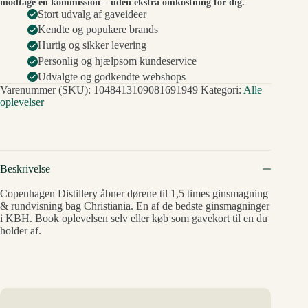
modtage en kommission – uden ekstra omkostning for dig.
Stort udvalg af gaveideer
Kendte og populære brands
Hurtig og sikker levering
Personlig og hjælpsom kundeservice
Udvalgte og godkendte webshops
Varenummer (SKU):
1048413109081691949
Kategori:
Alle
oplevelser
Beskrivelse
Copenhagen Distillery åbner dørene til 1,5 times ginsmagning
& rundvisning bag Christiania. En af de bedste ginsmagninger
i KBH. Book oplevelsen selv eller køb som gavekort til en du
holder af.