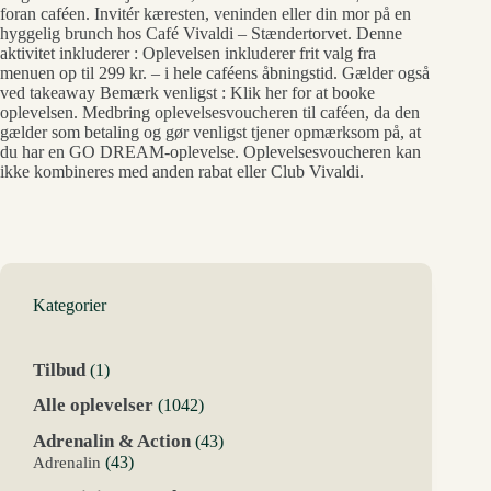
foran caféen. Invitér kæresten, veninden eller din mor på en
hyggelig brunch hos Café Vivaldi – Stændertorvet. Denne
aktivitet inkluderer : Oplevelsen inkluderer frit valg fra
menuen op til 299 kr. – i hele caféens åbningstid. Gælder også
ved takeaway Bemærk venligst : Klik her for at booke
oplevelsen. Medbring oplevelsesvoucheren til caféen, da den
gælder som betaling og gør venligst tjener opmærksom på, at
du har en GO DREAM-oplevelse. Oplevelsesvoucheren kan
ikke kombineres med anden rabat eller Club Vivaldi.
Kategorier
1
Tilbud
1
vare
1042
Alle oplevelser
1042
varer
43
Adrenalin & Action
43
varer
43
Adrenalin
43
varer