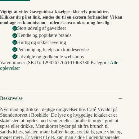
Vigtigt at vide: Gaveguides.dk sælger ikke selv produkter.
Klikker du på et link, sendes du til en ekstern forhandler. Vi kan
modtage en kommission – uden ekstra omkostning for dig.
Stort udvalg af gaveideer
Kendte og populære brands
Hurtig og sikker levering
Personlig og hjælpsom kundeservice
Udvalgte og godkendte webshops
Varenummer (SKU):
1290262766101063330
Kategori:
Alle
oplevelser
Beskrivelse
Nyd mad og drikke i dejlige omgivelser hos Café Vivaldi på
Stændertorvet i Roskilde. De lyse og hyggelige lokaler er et
skønt sted at mødes med venner eller familie til noget godt at
spise eller drikke. Menukortet byder på alt fra brunch til
sandwiches, salater, møre bøffer, kage, cocktails, gode vine og
meget mere. Er vejret til det, kan man sidde I udendørsarealet