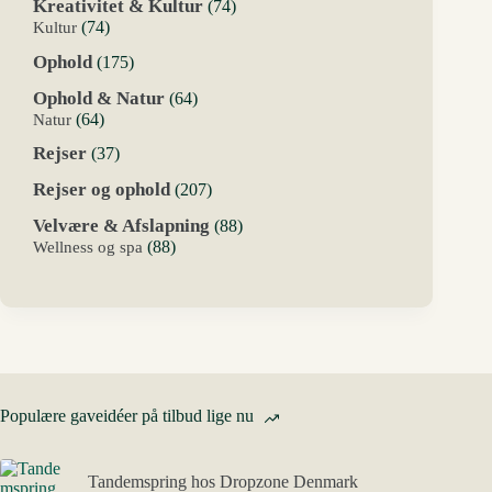
74
Kreativitet & Kultur
74
varer
74
Kultur
74
varer
175
Ophold
175
varer
64
Ophold & Natur
64
varer
64
Natur
64
varer
37
Rejser
37
varer
207
Rejser og ophold
207
varer
88
Velvære & Afslapning
88
varer
88
Wellness og spa
88
varer
Populære gaveidéer på tilbud lige nu
Tandemspring hos Dropzone Denmark