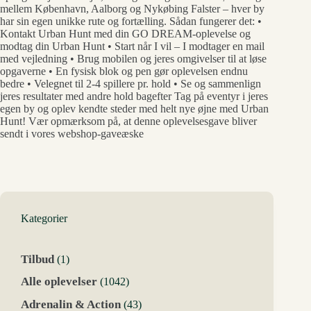
mellem København, Aalborg og Nykøbing Falster – hver by
har sin egen unikke rute og fortælling. Sådan fungerer det: •
Kontakt Urban Hunt med din GO DREAM-oplevelse og
modtag din Urban Hunt • Start når I vil – I modtager en mail
med vejledning • Brug mobilen og jeres omgivelser til at løse
opgaverne • En fysisk blok og pen gør oplevelsen endnu
bedre • Velegnet til 2-4 spillere pr. hold • Se og sammenlign
jeres resultater med andre hold bagefter Tag på eventyr i jeres
egen by og oplev kendte steder med helt nye øjne med Urban
Hunt! Vær opmærksom på, at denne oplevelsesgave bliver
sendt i vores webshop-gaveæske
Kategorier
1
Tilbud
1
vare
1042
Alle oplevelser
1042
varer
43
Adrenalin & Action
43