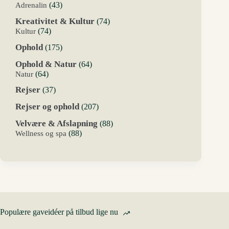
varer
43
Adrenalin
43
varer
74
Kreativitet & Kultur
74
varer
74
Kultur
74
varer
175
Ophold
175
varer
64
Ophold & Natur
64
varer
64
Natur
64
varer
37
Rejser
37
varer
207
Rejser og ophold
207
varer
88
Velvære & Afslapning
88
varer
88
Wellness og spa
88
varer
Populære gaveidéer på tilbud lige nu