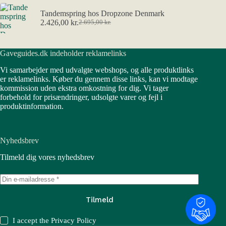
Tandemspring hos Dropzone Denmark
2.426,00
kr.
2.695,00
kr.
Den
Den
oprindelige
aktuelle
pris
pris
Gaveguides.dk indeholder reklamelinks
var:
er:
2.695,00 kr..
2.426,00 kr..
Vi samarbejder med udvalgte webshops, og alle produktlinks
er reklamelinks. Køber du gennem disse links, kan vi modtage
kommission uden ekstra omkostning for dig. Vi tager
forbehold for prisændringer, udsolgte varer og fejl i
produktinformation.
Nyhedsbrev
Tilmeld dig vores nyhedsbrev
Tilmeld
I accept the
Privacy Policy