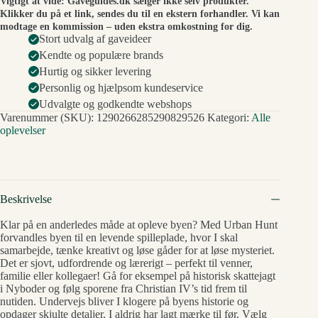
Vigtigt at vide: Gaveguides.dk sælger ikke selv produkter.
Klikker du på et link, sendes du til en ekstern forhandler. Vi kan
modtage en kommission – uden ekstra omkostning for dig.
Stort udvalg af gaveideer
Kendte og populære brands
Hurtig og sikker levering
Personlig og hjælpsom kundeservice
Udvalgte og godkendte webshops
Varenummer (SKU):
1290266285290829526
Kategori:
Alle
oplevelser
Beskrivelse
Klar på en anderledes måde at opleve byen? Med Urban Hunt
forvandles byen til en levende spilleplade, hvor I skal
samarbejde, tænke kreativt og løse gåder for at løse mysteriet.
Det er sjovt, udfordrende og lærerigt – perfekt til venner,
familie eller kollegaer! Gå for eksempel på historisk skattejagt
i Nyboder og følg sporene fra Christian IV’s tid frem til
nutiden. Undervejs bliver I klogere på byens historie og
opdager skjulte detaljer, I aldrig har lagt mærke til før. Vælg