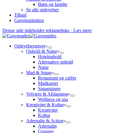
Børn og familie
Se alle oplevelser
Tilbud
Gaveinspiration
Denne side indeholder reklamelinks · Læs mere
Oplevelsesgaver
Ophold & Natur
Hotelophold
Alternative ophold
Natur
Mad & Smag
Restaurant og caféer
Madkurser
Smagninger
Velvære & Afslapning
Wellness og spa
Kreativitet & Kultur
Kreativitet
Kultur
Adrenalin & Action
Adrenalin
Grupper