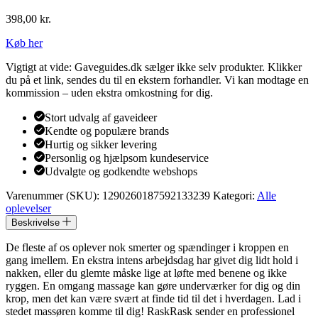
398,00
kr.
Køb her
Vigtigt at vide: Gaveguides.dk sælger ikke selv produkter. Klikker
du på et link, sendes du til en ekstern forhandler. Vi kan modtage en
kommission – uden ekstra omkostning for dig.
Stort udvalg af gaveideer
Kendte og populære brands
Hurtig og sikker levering
Personlig og hjælpsom kundeservice
Udvalgte og godkendte webshops
Varenummer (SKU):
1290260187592133239
Kategori:
Alle
oplevelser
Beskrivelse
De fleste af os oplever nok smerter og spændinger i kroppen en
gang imellem. En ekstra intens arbejdsdag har givet dig lidt hold i
nakken, eller du glemte måske lige at løfte med benene og ikke
ryggen. En omgang massage kan gøre underværker for dig og din
krop, men det kan være svært at finde tid til det i hverdagen. Lad i
stedet massøren komme til dig! RaskRask sender en professionel