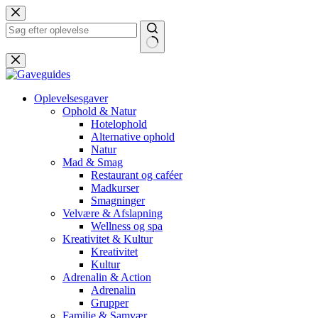
Fortsæt
til
indhold
Ingen
resultater
Oplevelsesgaver
Ophold & Natur
Hotelophold
Alternative ophold
Natur
Mad & Smag
Restaurant og caféer
Madkurser
Smagninger
Velvære & Afslapning
Wellness og spa
Kreativitet & Kultur
Kreativitet
Kultur
Adrenalin & Action
Adrenalin
Grupper
Familie & Samvær