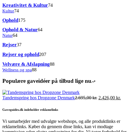
varer
74
Kreativitet & Kultur
74
varer
74
Kultur
74
varer
175
Ophold
175
varer
64
Ophold & Natur
64
varer
64
Natur
64
varer
37
Rejser
37
varer
207
Rejser og ophold
207
varer
88
Velvære & Afslapning
88
varer
88
Wellness og spa
88
varer
Populære gaveidéer på tilbud lige nu
Den
Den
Tandemspring hos Dropzone Denmark
2.695,00
kr.
2.426,00
kr.
oprindelige
aktuel
pris
pris
Gaveguides.dk indeholder reklamelinks
var:
er:
2.695,00 kr..
2.426,
Vi samarbejder med udvalgte webshops, og alle produktlinks er
reklamelinks. Køber du gennem disse links, kan vi modtage
kommission uden ekstra omkostning for dig. Vi tager forbehold for