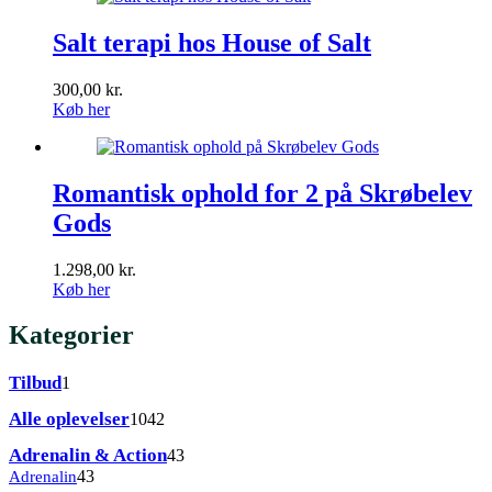
Salt terapi hos House of Salt
300,00
kr.
Køb her
Romantisk ophold for 2 på Skrøbelev
Gods
1.298,00
kr.
Køb her
Kategorier
1
Tilbud
1
vare
1042
Alle oplevelser
1042
varer
43
Adrenalin & Action
43
varer
43
Adrenalin
43