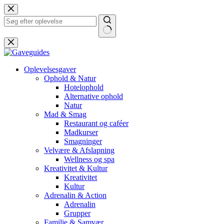
Fortsæt
til
indhold
Ingen
resultater
Oplevelsesgaver
Ophold & Natur
Hotelophold
Alternative ophold
Natur
Mad & Smag
Restaurant og caféer
Madkurser
Smagninger
Velvære & Afslapning
Wellness og spa
Kreativitet & Kultur
Kreativitet
Kultur
Adrenalin & Action
Adrenalin
Grupper
Familie & Samvær