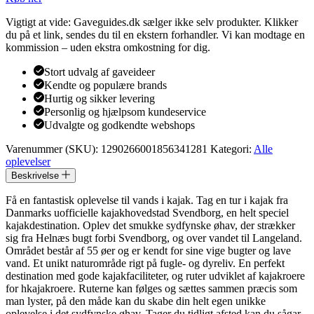
Vigtigt at vide: Gaveguides.dk sælger ikke selv produkter. Klikker
du på et link, sendes du til en ekstern forhandler. Vi kan modtage en
kommission – uden ekstra omkostning for dig.
Stort udvalg af gaveideer
Kendte og populære brands
Hurtig og sikker levering
Personlig og hjælpsom kundeservice
Udvalgte og godkendte webshops
Varenummer (SKU):
1290266001856341281
Kategori:
Alle
oplevelser
Beskrivelse
Få en fantastisk oplevelse til vands i kajak. Tag en tur i kajak fra
Danmarks uofficielle kajakhovedstad Svendborg, en helt speciel
kajakdestination. Oplev det smukke sydfynske øhav, der strækker
sig fra Helnæs bugt forbi Svendborg, og over vandet til Langeland.
Området består af 55 øer og er kendt for sine vige bugter og lave
vand. Et unikt naturområde rigt på fugle- og dyreliv. En perfekt
destination med gode kajakfaciliteter, og ruter udviklet af kajakroere
for hkajakroere. Ruterne kan følges og sættes sammen præcis som
man lyster, på den måde kan du skabe din helt egen unikke
oplevelse i det sydfynske øhav. Tager du tidligt afsted kan du sågar