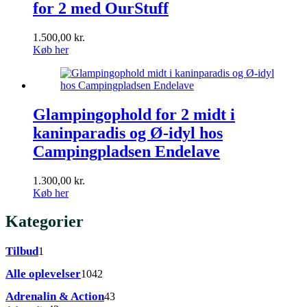
for 2 med OurStuff
1.500,00
kr.
Køb her
Glampingophold for 2 midt i
kaninparadis og Ø-idyl hos
Campingpladsen Endelave
1.300,00
kr.
Køb her
Kategorier
1
Tilbud
1
vare
1042
Alle oplevelser
1042
varer
43
Adrenalin & Action
43