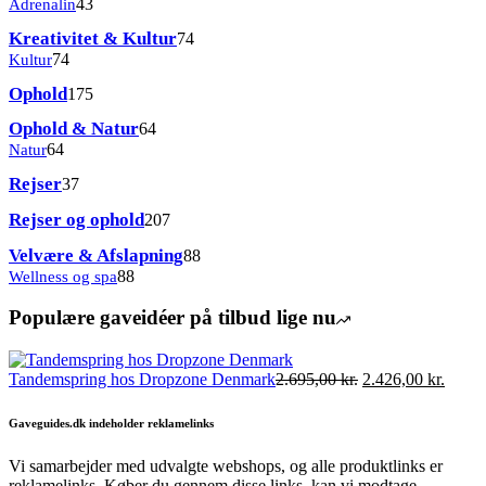
varer
43
Adrenalin
43
varer
74
Kreativitet & Kultur
74
varer
74
Kultur
74
varer
175
Ophold
175
varer
64
Ophold & Natur
64
varer
64
Natur
64
varer
37
Rejser
37
varer
207
Rejser og ophold
207
varer
88
Velvære & Afslapning
88
varer
88
Wellness og spa
88
varer
Populære gaveidéer på tilbud lige nu
Den
Den
Tandemspring hos Dropzone Denmark
2.695,00
kr.
2.426,00
kr.
oprindelige
aktuel
pris
pris
Gaveguides.dk indeholder reklamelinks
var:
er:
2.695,00 kr..
2.426,
Vi samarbejder med udvalgte webshops, og alle produktlinks er
reklamelinks. Køber du gennem disse links, kan vi modtage