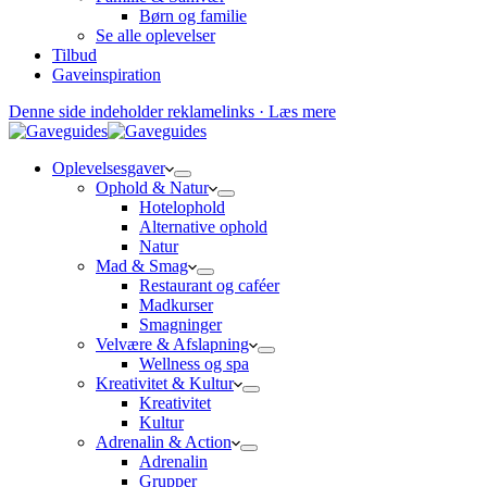
Børn og familie
Se alle oplevelser
Tilbud
Gaveinspiration
Denne side indeholder reklamelinks · Læs mere
Oplevelsesgaver
Ophold & Natur
Hotelophold
Alternative ophold
Natur
Mad & Smag
Restaurant og caféer
Madkurser
Smagninger
Velvære & Afslapning
Wellness og spa
Kreativitet & Kultur
Kreativitet
Kultur
Adrenalin & Action
Adrenalin
Grupper