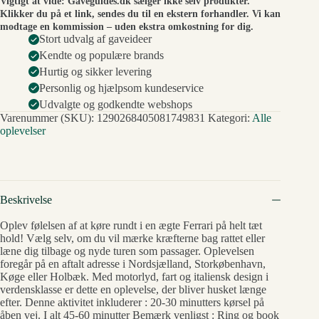
Vigtigt at vide: Gaveguides.dk sælger ikke selv produkter.
Klikker du på et link, sendes du til en ekstern forhandler. Vi kan
modtage en kommission – uden ekstra omkostning for dig.
Stort udvalg af gaveideer
Kendte og populære brands
Hurtig og sikker levering
Personlig og hjælpsom kundeservice
Udvalgte og godkendte webshops
Varenummer (SKU):
1290268405081749831
Kategori:
Alle
oplevelser
Beskrivelse
Oplev følelsen af at køre rundt i en ægte Ferrari på helt tæt
hold! Vælg selv, om du vil mærke kræfterne bag rattet eller
læne dig tilbage og nyde turen som passager. Oplevelsen
foregår på en aftalt adresse i Nordsjælland, Storkøbenhavn,
Køge eller Holbæk. Med motorlyd, fart og italiensk design i
verdensklasse er dette en oplevelse, der bliver husket længe
efter. Denne aktivitet inkluderer : 20-30 minutters kørsel på
åben vej. I alt 45-60 minutter Bemærk venligst : Ring og book