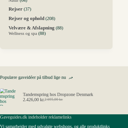
Natur
64
varer
37
Rejser
37
varer
208
Rejser og ophold
208
varer
88
Velvære & Afslapning
88
varer
88
Wellness og spa
88
varer
Populære gaveidéer på tilbud lige nu
Tandemspring hos Dropzone Denmark
2.426,00
kr.
2.695,00
kr.
Den
Den
oprindelige
aktuelle
pris
pris
Gaveguides.dk indeholder reklamelinks
var:
er:
2.695,00 kr..
2.426,00 kr..
Vi samarbejder med udvalgte webshops, og alle produktlinks