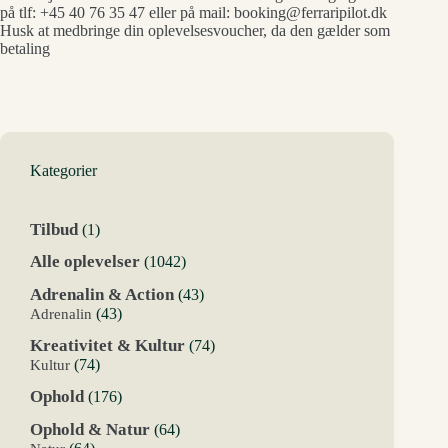
på tlf: +45 40 76 35 47 eller på mail: booking@ferraripilot.dk
Husk at medbringe din oplevelsesvoucher, da den gælder som
betaling
Kategorier
1
Tilbud
1
vare
1042
Alle oplevelser
1042
varer
43
Adrenalin & Action
43
varer
43
Adrenalin
43
varer
74
Kreativitet & Kultur
74
varer
74
Kultur
74
varer
176
Ophold
176
varer
64
Ophold & Natur
64
varer
64