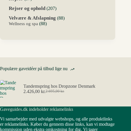
varer
207
Rejser og ophold
207
varer
88
Velvære & Afslapning
88
varer
88
Wellness og spa
88
varer
Populære gaveidéer på tilbud lige nu
Tandemspring hos Dropzone Denmark
2.426,00
kr.
2.695,00
kr.
Den
Den
oprindelige
aktuelle
pris
pris
Gaveguides.dk indeholder reklamelinks
var:
er:
2.695,00 kr..
2.426,00 kr..
Vi samarbejder med udvalgte webshops, og alle produktlinks
er reklamelinks. Køber du gennem disse links, kan vi modtage
kommission uden ekstra omkostning for dig. Vi tager