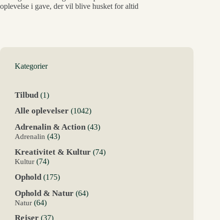
oplevelse i gave, der vil blive husket for altid
Kategorier
1
Tilbud
1
vare
1042
Alle oplevelser
1042
varer
43
Adrenalin & Action
43
varer
43
Adrenalin
43
varer
74
Kreativitet & Kultur
74
varer
74
Kultur
74
varer
175
Ophold
175
varer
64
Ophold & Natur
64
varer
64
Natur
64
varer
37
Rejser
37