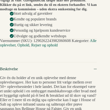
Vigtigt at vide: Gaveguides.dk sælger ikke selv produkter.
Klikker du på et link, sendes du til en ekstern forhandler. Vi kan
modtage en kommission – uden ekstra omkostning for dig.
Stort udvalg af gaveideer
Kendte og populære brands
Hurtig og sikker levering
Personlig og hjælpsom kundeservice
Udvalgte og godkendte webshops
Varenummer (SKU):
1290262243982060608
Kategorier:
Alle
oplevelser
,
Ophold
,
Rejser og ophold
Beskrivelse
Giv én du holder af en unik oplevelse med denne
oplevelsesgave. Her kan to personer frit vælge mellem over
50+ oplevelsessteder i hele landet. Det kan for eksempel være
et unikt ophold i en ombygget mandskabsvogn eller hvad med
et hyggeligt ophold på ét bed & breakfast ud til skov og vand?
Eller er I mere til en dejlig spa oplevelse kan I tage i House of
Salt og opleve infrarød sauna og saltterapi eller prøve
saunagus hos Bellinge House på Falster. Giv en unik