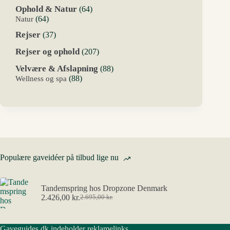
varer
64
Ophold & Natur
64
varer
64
Natur
64
varer
37
Rejser
37
varer
207
Rejser og ophold
207
varer
88
Velvære & Afslapning
88
varer
88
Wellness og spa
88
varer
Populære gaveidéer på tilbud lige nu
Tandemspring hos Dropzone Denmark
2.426,00
kr.
2.695,00
kr.
Den
Den
oprindelige
aktuelle
pris
pris
Gaveguides.dk indeholder reklamelinks
var:
er: