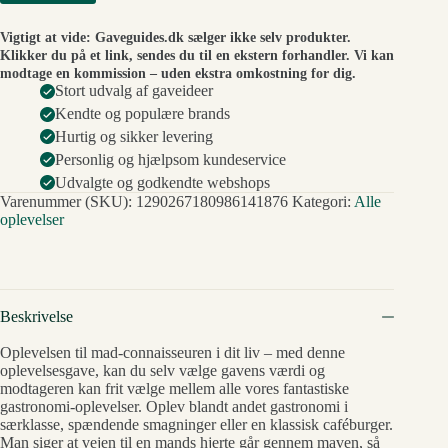
Vigtigt at vide: Gaveguides.dk sælger ikke selv produkter.
Klikker du på et link, sendes du til en ekstern forhandler. Vi kan
modtage en kommission – uden ekstra omkostning for dig.
Stort udvalg af gaveideer
Kendte og populære brands
Hurtig og sikker levering
Personlig og hjælpsom kundeservice
Udvalgte og godkendte webshops
Varenummer (SKU):
1290267180986141876
Kategori:
Alle
oplevelser
Beskrivelse
Oplevelsen til mad-connaisseuren i dit liv – med denne
oplevelsesgave, kan du selv vælge gavens værdi og
modtageren kan frit vælge mellem alle vores fantastiske
gastronomi-oplevelser. Oplev blandt andet gastronomi i
særklasse, spændende smagninger eller en klassisk caféburger.
Man siger at vejen til en mands hjerte går gennem maven, så