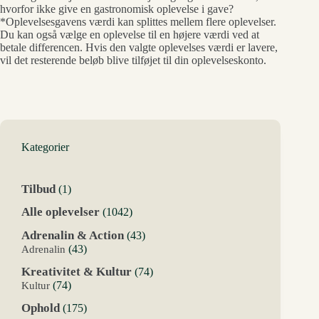
hvorfor ikke give en gastronomisk oplevelse i gave?
*Oplevelsesgavens værdi kan splittes mellem flere oplevelser.
Du kan også vælge en oplevelse til en højere værdi ved at
betale differencen. Hvis den valgte oplevelses værdi er lavere,
vil det resterende beløb blive tilføjet til din oplevelseskonto.
Kategorier
1
Tilbud
1
vare
1042
Alle oplevelser
1042
varer
43
Adrenalin & Action
43
varer
43
Adrenalin
43
varer
74
Kreativitet & Kultur
74
varer
74
Kultur
74
varer
175
Ophold
175