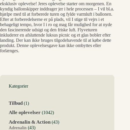
eksklusiv oplevelse! Jeres oplevelse starter om morgenen. En
kyndig ballonskipper inddrager jer i hele processen – I vil bl.a.
hjælpe med til at forberede turen og fylde varmluft i ballonen.
Efter at forberedelserne er på plads, vil I stige til vejrs i et
behageligt tempo, hvor I i ro og mag får mulighed for at nyde
den fascinerende udsigt og den friske luft. Flyveturen
inkluderer en afsluttende luksus picnic og et glas bobler efter
landing. Der kan ikke bruges tilgodehavende til at købe dette
produkt. Denne oplevelsesgave kan ikke ombyttes eller
forlænges.
Kategorier
1
Tilbud
1
vare
1042
Alle oplevelser
1042
varer
43
Adrenalin & Action
43
varer
43
Adrenalin
43