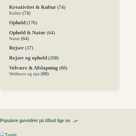
varer
74
Kreativitet & Kultur
74
varer
74
Kultur
74
varer
176
Ophold
176
varer
64
Ophold & Natur
64
varer
64
Natur
64
varer
37
Rejser
37
varer
208
Rejser og ophold
208
varer
88
Velvære & Afslapning
88
varer
88
Wellness og spa
88
varer
Populære gaveidéer på tilbud lige nu