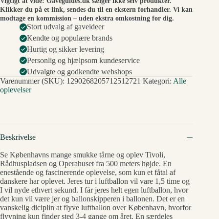
Vigtigt at vide: Gaveguides.dk sælger ikke selv produkter.
Klikker du på et link, sendes du til en ekstern forhandler. Vi kan
modtage en kommission – uden ekstra omkostning for dig.
Stort udvalg af gaveideer
Kendte og populære brands
Hurtig og sikker levering
Personlig og hjælpsom kundeservice
Udvalgte og godkendte webshops
Varenummer (SKU):
1290268205712512721
Kategori:
Alle
oplevelser
Beskrivelse
Se Københavns mange smukke tårne og oplev Tivoli,
Rådhuspladsen og Operahuset fra 500 meters højde. En
enestående og fascinerende oplevelse, som kun et fåtal af
danskere har oplevet. Jeres tur i luftballon vil vare 1,5 time og
I vil nyde ethvert sekund. I får jeres helt egen luftballon, hvor
det kun vil være jer og ballonskipperen i ballonen. Det er en
vanskelig diciplin at flyve luftballon over København, hvorfor
flyvning kun finder sted 3-4 gange om året. En særdeles