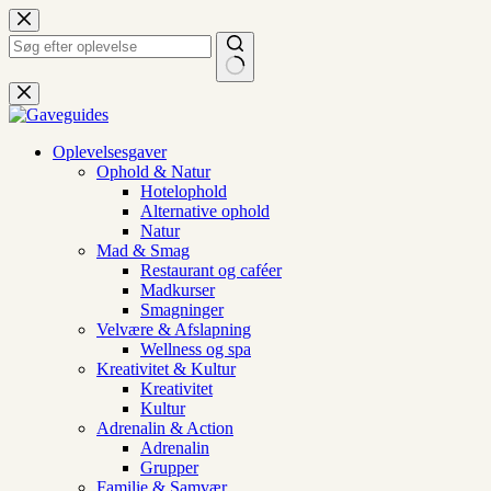
Fortsæt
til
indhold
Ingen
resultater
Oplevelsesgaver
Ophold & Natur
Hotelophold
Alternative ophold
Natur
Mad & Smag
Restaurant og caféer
Madkurser
Smagninger
Velvære & Afslapning
Wellness og spa
Kreativitet & Kultur
Kreativitet
Kultur
Adrenalin & Action
Adrenalin
Grupper
Familie & Samvær