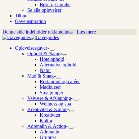
Børn og familie
Se alle oplevelser
Tilbud
Gaveinspiration
Denne side indeholder reklamelinks · Læs mere
Oplevelsesgaver
Ophold & Natur
Hotelophold
Alternative ophold
Natur
Mad & Smag
Restaurant og caféer
Madkurser
Smagninger
Velvære & Afslapning
Wellness og spa
Kreativitet & Kultur
Kreativitet
Kultur
Adrenalin & Action
Adrenalin
Grupper