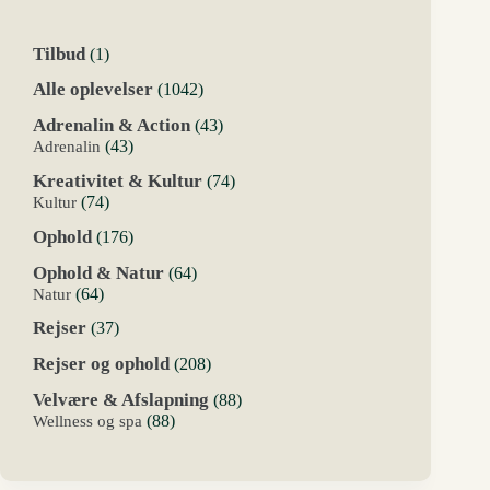
1
Tilbud
1
vare
1042
Alle oplevelser
1042
varer
43
Adrenalin & Action
43
varer
43
Adrenalin
43
varer
74
Kreativitet & Kultur
74
varer
74
Kultur
74
varer
176
Ophold
176
varer
64
Ophold & Natur
64
varer
64
Natur
64
varer
37
Rejser
37
varer
208
Rejser og ophold
208
varer
88
Velvære & Afslapning
88
varer
88
Wellness og spa
88
varer