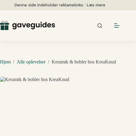
Fortsæt
Denne side indeholder reklamelinks · Læs mere
til
indhold
Hjem
/
Alle oplevelser
/
Keramik & bobler hos KreaKnud