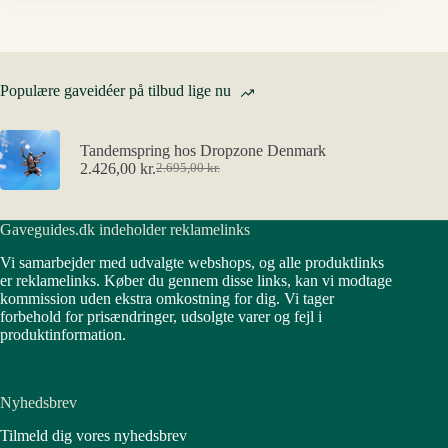
Populære gaveidéer på tilbud lige nu
Tandemspring hos Dropzone Denmark
2.426,00
kr.
2.695,00
kr.
Den
Den
oprindelige
aktuelle
pris
pris
Gaveguides.dk indeholder reklamelinks
var:
er:
2.695,00 kr..
2.426,00 kr..
Vi samarbejder med udvalgte webshops, og alle produktlinks
er reklamelinks. Køber du gennem disse links, kan vi modtage
kommission uden ekstra omkostning for dig. Vi tager
forbehold for prisændringer, udsolgte varer og fejl i
produktinformation.
Nyhedsbrev
Tilmeld dig vores nyhedsbrev