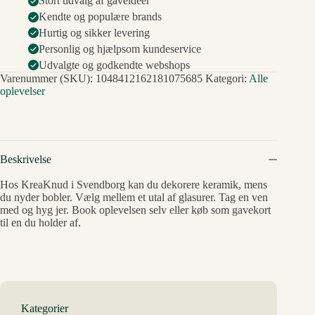
Stort udvalg af gaveideer
Kendte og populære brands
Hurtig og sikker levering
Personlig og hjælpsom kundeservice
Udvalgte og godkendte webshops
Varenummer (SKU):
1048412162181075685
Kategori:
Alle
oplevelser
Beskrivelse
Hos KreaKnud i Svendborg kan du dekorere keramik, mens
du nyder bobler. Vælg mellem et utal af glasurer. Tag en ven
med og hyg jer. Book oplevelsen selv eller køb som gavekort
til en du holder af.
Kategorier