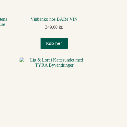
tens
Vinbanko hos BARe VIN
ure
349,00
kr.
Køb her