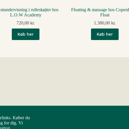
vatundervisning i rulleskøjter hos
Floating & massage hos Copen
L.O.W Academy
Float
720,00
kr.
1.380,00
kr.
Køb her
Køb her
elinks. Køber du
 for dig. Vi
mation.