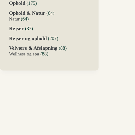
175
Ophold
175
varer
64
Ophold & Natur
64
varer
64
Natur
64
varer
37
Rejser
37
varer
207
Rejser og ophold
207
varer
88
Velvære & Afslapning
88
varer
88
Wellness og spa
88
varer