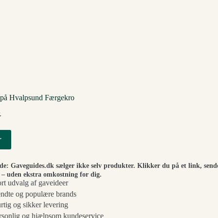
på Hvalpsund Færgekro
.
r
ide: Gaveguides.dk sælger ikke selv produkter. Klikker du på et link, send
– uden ekstra omkostning for dig.
ort udvalg af gaveideer
ndte og populære brands
rtig og sikker levering
rsonlig og hjælpsom kundeservice