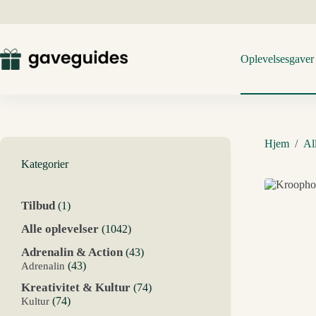
Fortsæt
til
indhold
Oplevelsesgaver
Hjem
/
Al
Kategorier
1
Tilbud
1
vare
1042
Alle oplevelser
1042
varer
43
Adrenalin & Action
43
varer
43
Adrenalin
43
varer
74
Kreativitet & Kultur
74
varer
74
Kultur
74
varer