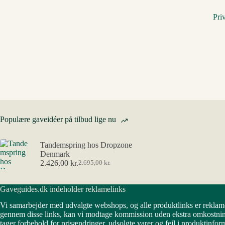
Pri
Populære gaveidéer på tilbud lige nu
Tandemspring hos Dropzone
Denmark
2.426,00
kr.
2.695,00
kr.
Den
Den
oprindelige
aktuelle
pris
pris
Gaveguides.dk indeholder reklamelinks
var:
er:
2.695,00 kr..
2.426,00 kr..
Vi samarbejder med udvalgte webshops, og alle produktlinks er reklam
gennem disse links, kan vi modtage kommission uden ekstra omkostning
tager forbehold for prisændringer, udsolgte varer og fejl i produktinfor