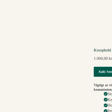
Kroophold 
1.000,00
kr
Køb he
Vigtigt at v
kommission 
St
Ke
Hu
Pe