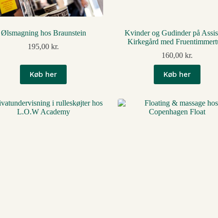
Ølsmagning hos Braunstein
Kvinder og Gudinder på Assis
Kirkegård med Fruentimmert
195,00
kr.
160,00
kr.
Køb her
Køb her