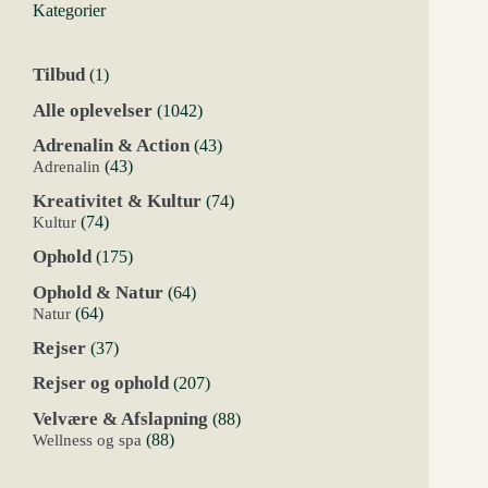
Kategorier
1
Tilbud
1
vare
1042
Alle oplevelser
1042
varer
43
Adrenalin & Action
43
varer
43
Adrenalin
43
varer
74
Kreativitet & Kultur
74
varer
74
Kultur
74
varer
175
Ophold
175
varer
64
Ophold & Natur
64
varer
64
Natur
64
varer
37
Rejser
37
varer
207
Rejser og ophold
207
varer
88
Velvære & Afslapning
88
varer
88
Wellness og spa
88
varer