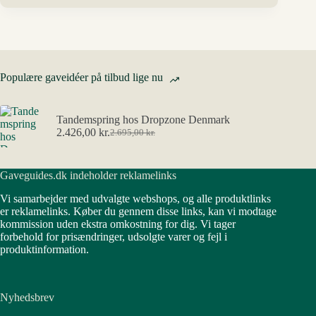
Populære gaveidéer på tilbud lige nu
Tandemspring hos Dropzone Denmark
2.426,00
kr.
2.695,00
kr.
Den
Den
oprindelige
aktuelle
pris
pris
Gaveguides.dk indeholder reklamelinks
var:
er:
2.695,00 kr..
2.426,00 kr..
Vi samarbejder med udvalgte webshops, og alle produktlinks
er reklamelinks. Køber du gennem disse links, kan vi modtage
kommission uden ekstra omkostning for dig. Vi tager
forbehold for prisændringer, udsolgte varer og fejl i
produktinformation.
Nyhedsbrev