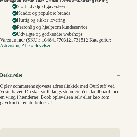
modtage en kommission – uden ekstra omkostning for dig.
Stort udvalg af gaveideer
Kendte og populære brands
Hurtig og sikker levering
Personlig og hjælpsom kundeservice
Udvalgte og godkendte webshops
Varenummer (SKU):
1048417703121731512
Kategorier:
Adrenalin
,
Alle oplevelser
Beskrivelse
Oplev sommerens sjoveste adrenalinkick med OurStuff ved
Vesterhavet. Du skal surfe langs stranden på et landboard med
en wing i hænderne. Book oplevelsen selv eller køb som
gavekort til en du holder af.