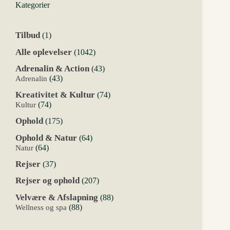
Kategorier
1
Tilbud
1
vare
1042
Alle oplevelser
1042
varer
43
Adrenalin & Action
43
varer
43
Adrenalin
43
varer
74
Kreativitet & Kultur
74
varer
74
Kultur
74
varer
175
Ophold
175
varer
64
Ophold & Natur
64
varer
64
Natur
64
varer
37
Rejser
37
varer
207
Rejser og ophold
207
varer
88
Velvære & Afslapning
88
varer
88
Wellness og spa
88
varer