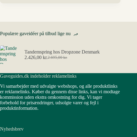
Populære gaveidéer på tilbud lige nu
Tandemspring hos Dropzone Denmark
2.426,00
kr.
2.695,00
kr.
Den
Den
oprindelige
aktuelle
pris
pris
Gaveguides.dk indeholder reklamelinks
var:
er:
2.695,00 kr..
2.426,00 kr..
Vi samarbejder med udvalgte webshops, og alle produktlinks
er reklamelinks. Køber du gennem disse links, kan vi modtage
kommission uden ekstra omkostning for dig. Vi tager
forbehold for prisændringer, udsolgte varer og fejl i
produktinformation.
Nyhedsbrev