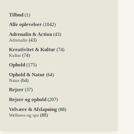
1
Tilbud
1
vare
1042
Alle oplevelser
1042
varer
43
Adrenalin & Action
43
varer
43
Adrenalin
43
varer
74
Kreativitet & Kultur
74
varer
74
Kultur
74
varer
175
Ophold
175
varer
64
Ophold & Natur
64
varer
64
Natur
64
varer
37
Rejser
37
varer
207
Rejser og ophold
207
varer
88
Velvære & Afslapning
88
varer
88
Wellness og spa
88
varer