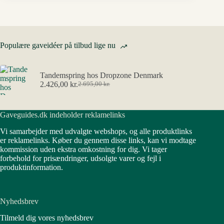
Populære gaveidéer på tilbud lige nu
Tandemspring hos Dropzone Denmark
2.426,00
kr.
2.695,00
kr.
Den
Den
oprindelige
aktuelle
pris
pris
Gaveguides.dk indeholder reklamelinks
var:
er:
2.695,00 kr..
2.426,00 kr..
Vi samarbejder med udvalgte webshops, og alle produktlinks
er reklamelinks. Køber du gennem disse links, kan vi modtage
kommission uden ekstra omkostning for dig. Vi tager
forbehold for prisændringer, udsolgte varer og fejl i
produktinformation.
Nyhedsbrev
Tilmeld dig vores nyhedsbrev