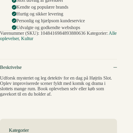
Stort udvalg af gaveideer
Kendte og populære brands
Hurtig og sikker levering
Personlig og hjælpsom kundeservice
Udvalgte og godkendte webshops
Varenummer (SKU):
1048416984893880636
Kategorier:
Alle
oplevelser
,
Kultur
Beskrivelse
Udforsk mysteriet og leg detektiv for en dag på Højriis Slot.
Oplev improviserede scener fyldt med komik og drama i
slottets mange rum. Book oplevelsen selv eller køb som
gavekort til en du holder af.
Kategorier