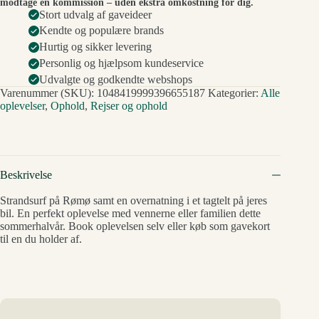
modtage en kommission – uden ekstra omkostning for dig.
Stort udvalg af gaveideer
Kendte og populære brands
Hurtig og sikker levering
Personlig og hjælpsom kundeservice
Udvalgte og godkendte webshops
Varenummer (SKU):
1048419999396655187
Kategorier:
Alle
oplevelser
,
Ophold
,
Rejser og ophold
Beskrivelse
Strandsurf på Rømø samt en overnatning i et tagtelt på jeres
bil. En perfekt oplevelse med vennerne eller familien dette
sommerhalvår. Book oplevelsen selv eller køb som gavekort
til en du holder af.