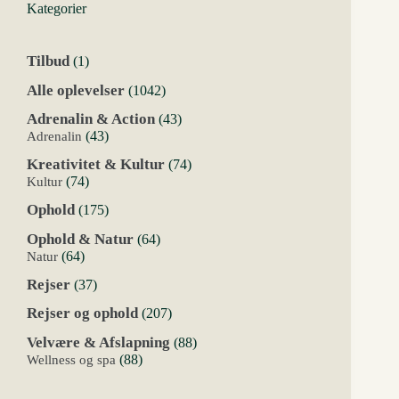
Kategorier
1
Tilbud
1
vare
1042
Alle oplevelser
1042
varer
43
Adrenalin & Action
43
varer
43
Adrenalin
43
varer
74
Kreativitet & Kultur
74
varer
74
Kultur
74
varer
175
Ophold
175
varer
64
Ophold & Natur
64
varer
64
Natur
64
varer
37
Rejser
37
varer
207
Rejser og ophold
207
varer
88
Velvære & Afslapning
88
varer
88
Wellness og spa
88
varer