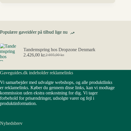
Populære gaveidéer på tilbud lige nu
Tandemspring hos Dropzone Denmark
2.426,00
kr.
2.695,00
kr.
Den
Den
oprindelige
aktuelle
pris
pris
Gaveguides.dk indeholder reklamelinks
var:
er:
2.695,00 kr..
2.426,00 kr..
Vi samarbejder med udvalgte webshops, og alle produktlinks
er reklamelinks. Køber du gennem disse links, kan vi modtage
kommission uden ekstra omkostning for dig. Vi tager
forbehold for prisændringer, udsolgte varer og fejl i
produktinformation.
Nyhedsbrev