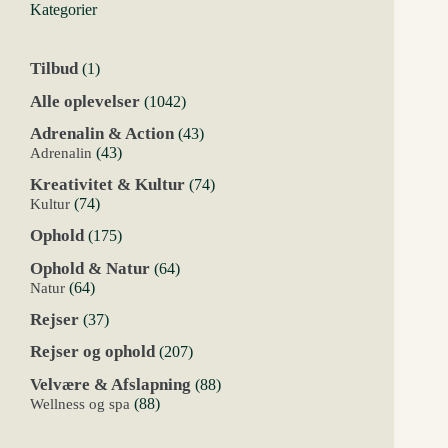
Kategorier
1
Tilbud
1
vare
1042
Alle oplevelser
1042
varer
43
Adrenalin & Action
43
varer
43
Adrenalin
43
varer
74
Kreativitet & Kultur
74
varer
74
Kultur
74
varer
175
Ophold
175
varer
64
Ophold & Natur
64
varer
64
Natur
64
varer
37
Rejser
37
varer
207
Rejser og ophold
207
varer
88
Velvære & Afslapning
88
varer
88
Wellness og spa
88
varer