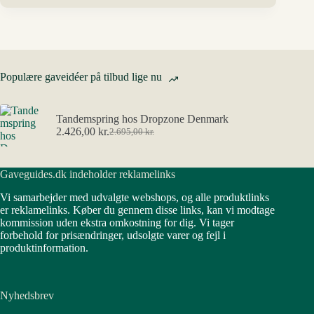
Populære gaveidéer på tilbud lige nu
Tandemspring hos Dropzone Denmark
2.426,00
kr.
2.695,00
kr.
Den
Den
oprindelige
aktuelle
pris
pris
Gaveguides.dk indeholder reklamelinks
var:
er:
2.695,00 kr..
2.426,00 kr..
Vi samarbejder med udvalgte webshops, og alle produktlinks
er reklamelinks. Køber du gennem disse links, kan vi modtage
kommission uden ekstra omkostning for dig. Vi tager
forbehold for prisændringer, udsolgte varer og fejl i
produktinformation.
Nyhedsbrev