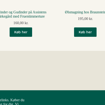
inder og Gudinder på Assistens
Ølsmagning hos Braunstei
irkegård med Fruentimmerture
195,00
kr.
160,00
kr.
Køb her
Køb her
elinks. Køber du
 for dig. Vi