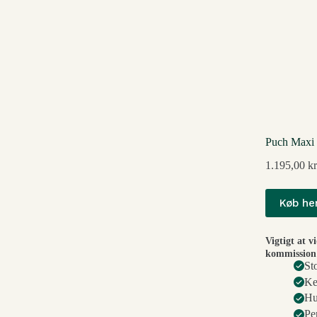
Puch Maxi 
1.195,00
kr
Køb he
Vigtigt at v
kommission 
St
Ke
Hu
Pe