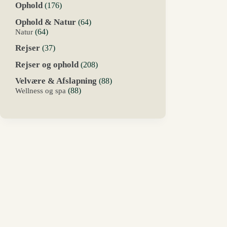
176
Ophold
176
varer
64
Ophold & Natur
64
varer
64
Natur
64
varer
37
Rejser
37
varer
208
Rejser og ophold
208
varer
88
Velvære & Afslapning
88
varer
88
Wellness og spa
88
varer