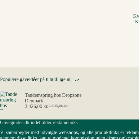
Kv
K
Populære gaveidéer på tilbud lige nu
Tandemspring hos Dropzone
Denmark
2.426,00
kr.
2.695,00
kr.
Den
Den
oprindelige
aktuelle
pris
pris
Gaveguides.dk indeholder reklamelinks
var:
er:
2.695,00 kr..
2.426,00 kr..
Vi samarbejder med udvalgte webshops, og alle produktlinks er reklam
gennem disse links, kan vi modtage kommission uden ekstra omkostning