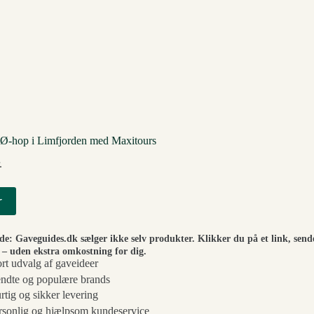
Ø-hop i Limfjorden med Maxitours
.
r
ide: Gaveguides.dk sælger ikke selv produkter. Klikker du på et link, send
– uden ekstra omkostning for dig.
ort udvalg af gaveideer
ndte og populære brands
rtig og sikker levering
rsonlig og hjælpsom kundeservice