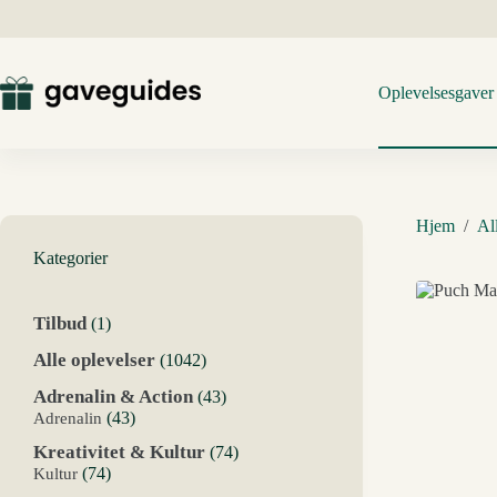
Fortsæt
til
indhold
Oplevelsesgaver
Hjem
/
Al
Kategorier
1
Tilbud
1
vare
1042
Alle oplevelser
1042
varer
43
Adrenalin & Action
43
varer
43
Adrenalin
43
varer
74
Kreativitet & Kultur
74
varer
74
Kultur
74
varer