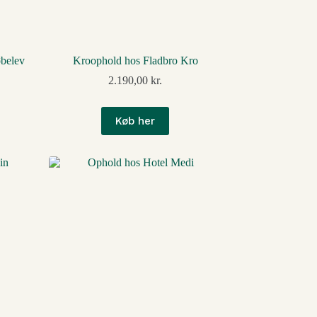
øbelev
Kroophold hos Fladbro Kro
2.190,00
kr.
Køb her