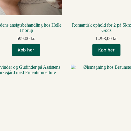
idens ansigtsbehandling hos Helle
Romantisk ophold for 2 på Skr
Thorup
Gods
599,00
kr.
1.298,00
kr.
Køb her
Køb her