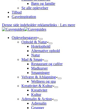
Børn og familie
Se alle oplevelser
Tilbud
Gaveinspiration
Denne side indeholder reklamelinks · Læs mere
Oplevelsesgaver
Ophold & Natur
Hotelophold
Alternative ophold
Natur
Mad & Smag
Restaurant og caféer
Madkurser
Smagninger
Velvære & Afslapning
Wellness og spa
Kreativitet & Kultur
Kreativitet
Kultur
Adrenalin & Action
Adrenalin
Grupper