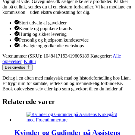
Vigtigt at vide: Gaveguides.dk sælger ikke selv produkter. Klikker
du på et link, sendes du til en ekstern forhandler. Vi kan modtage en
kommission – uden ekstra omkostning for dig.
Stort udvalg af gaveideer
Kendte og populære brands
Hurtig og sikker levering
Personlig og hjælpsom kundeservice
Udvalgte og godkendte webshops
Varenummer (SKU):
1048417153419605189
Kategorier:
Alle
oplevelser
,
Kultur
Beskrivelse
Deltag i en aften med malaysisk mad og historiefortælling hos Lian.
Et trygt rum for samtale, refleksion og menneskelig forbindelse.
Book oplevelsen selv eller køb som gavekort til en du holder af.
Relaterede varer
Kvinder og Gudinder på Assistens