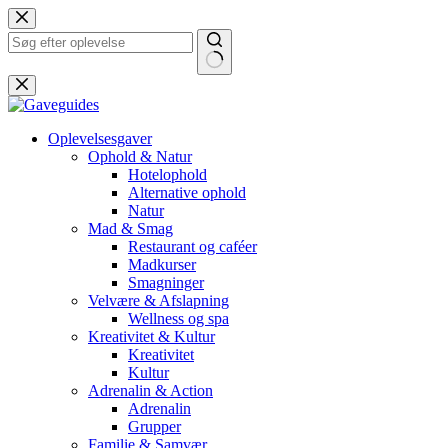
Fortsæt
til
indhold
Ingen
resultater
Oplevelsesgaver
Ophold & Natur
Hotelophold
Alternative ophold
Natur
Mad & Smag
Restaurant og caféer
Madkurser
Smagninger
Velvære & Afslapning
Wellness og spa
Kreativitet & Kultur
Kreativitet
Kultur
Adrenalin & Action
Adrenalin
Grupper
Familie & Samvær