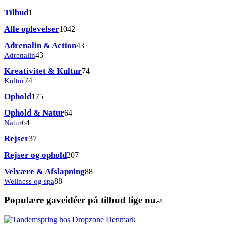
1
Tilbud
1
vare
1042
Alle oplevelser
1042
varer
43
Adrenalin & Action
43
varer
43
Adrenalin
43
varer
74
Kreativitet & Kultur
74
varer
74
Kultur
74
varer
175
Ophold
175
varer
64
Ophold & Natur
64
varer
64
Natur
64
varer
37
Rejser
37
varer
207
Rejser og ophold
207
varer
88
Velvære & Afslapning
88
varer
88
Wellness og spa
88
varer
Populære gaveidéer på tilbud lige nu