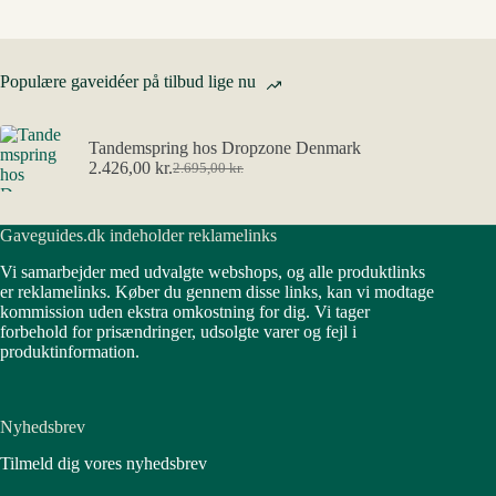
Populære gaveidéer på tilbud lige nu
Tandemspring hos Dropzone Denmark
2.426,00
kr.
2.695,00
kr.
Den
Den
oprindelige
aktuelle
pris
pris
Gaveguides.dk indeholder reklamelinks
var:
er:
2.695,00 kr..
2.426,00 kr..
Vi samarbejder med udvalgte webshops, og alle produktlinks
er reklamelinks. Køber du gennem disse links, kan vi modtage
kommission uden ekstra omkostning for dig. Vi tager
forbehold for prisændringer, udsolgte varer og fejl i
produktinformation.
Nyhedsbrev
Tilmeld dig vores nyhedsbrev