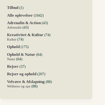
1
Tilbud
1
vare
1042
Alle oplevelser
1042
varer
43
Adrenalin & Action
43
varer
43
Adrenalin
43
varer
74
Kreativitet & Kultur
74
varer
74
Kultur
74
varer
175
Ophold
175
varer
64
Ophold & Natur
64
varer
64
Natur
64
varer
37
Rejser
37
varer
207
Rejser og ophold
207
varer
88
Velvære & Afslapning
88
varer
88
Wellness og spa
88
varer