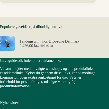
Populære gaveidéer på tilbud lige nu
Tandemspring hos Dropzone Denmark
2.426,00
kr.
2.695,00
kr.
Den
Den
oprindelige
aktuelle
pris
pris
Gaveguides.dk indeholder reklamelinks
var:
er:
2.695,00 kr..
2.426,00 kr..
Vi samarbejder med udvalgte webshops, og alle produktlinks
er reklamelinks. Køber du gennem disse links, kan vi modtage
kommission uden ekstra omkostning for dig. Vi tager
forbehold for prisændringer, udsolgte varer og fejl i
produktinformation.
Nyhedsbrev