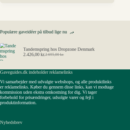
Populære gaveidéer på tilbud lige nu
Tandemspring hos Dropzone Denmark
2.426,00
kr.
2.695,00
kr.
Den
Den
oprindelige
aktuelle
pris
pris
Gaveguides.dk indeholder reklamelinks
var:
er:
2.695,00 kr..
2.426,00 kr..
Vi samarbejder med udvalgte webshops, og alle produktlinks
er reklamelinks. Køber du gennem disse links, kan vi modtage
kommission uden ekstra omkostning for dig. Vi tager
forbehold for prisændringer, udsolgte varer og fejl i
produktinformation.
Nyhedsbrev