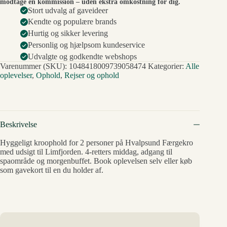
modtage en kommission – uden ekstra omkostning for dig.
Stort udvalg af gaveideer
Kendte og populære brands
Hurtig og sikker levering
Personlig og hjælpsom kundeservice
Udvalgte og godkendte webshops
Varenummer (SKU):
1048418009739058474
Kategorier:
Alle
oplevelser
,
Ophold
,
Rejser og ophold
Beskrivelse
Hyggeligt kroophold for 2 personer på Hvalpsund Færgekro
med udsigt til Limfjorden. 4-retters middag, adgang til
spaområde og morgenbuffet. Book oplevelsen selv eller køb
som gavekort til en du holder af.