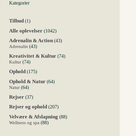
Kategorier
1
Tilbud
1
vare
1042
Alle oplevelser
1042
varer
43
Adrenalin & Action
43
varer
43
Adrenalin
43
varer
74
Kreativitet & Kultur
74
varer
74
Kultur
74
varer
175
Ophold
175
varer
64
Ophold & Natur
64
varer
64
Natur
64
varer
37
Rejser
37
varer
207
Rejser og ophold
207
varer
88
Velvære & Afslapning
88
varer
88
Wellness og spa
88
varer