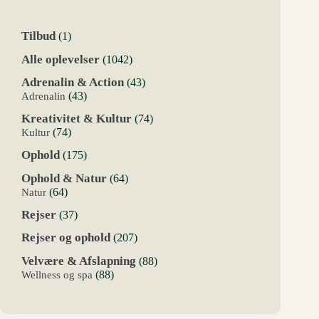
1
Tilbud
1
vare
1042
Alle oplevelser
1042
varer
43
Adrenalin & Action
43
varer
43
Adrenalin
43
varer
74
Kreativitet & Kultur
74
varer
74
Kultur
74
varer
175
Ophold
175
varer
64
Ophold & Natur
64
varer
64
Natur
64
varer
37
Rejser
37
varer
207
Rejser og ophold
207
varer
88
Velvære & Afslapning
88
varer
88
Wellness og spa
88
varer