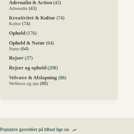
43
Adrenalin & Action
43
varer
43
Adrenalin
43
varer
74
Kreativitet & Kultur
74
varer
74
Kultur
74
varer
176
Ophold
176
varer
64
Ophold & Natur
64
varer
64
Natur
64
varer
37
Rejser
37
varer
208
Rejser og ophold
208
varer
88
Velvære & Afslapning
88
varer
88
Wellness og spa
88
varer
Populære gaveidéer på tilbud lige nu