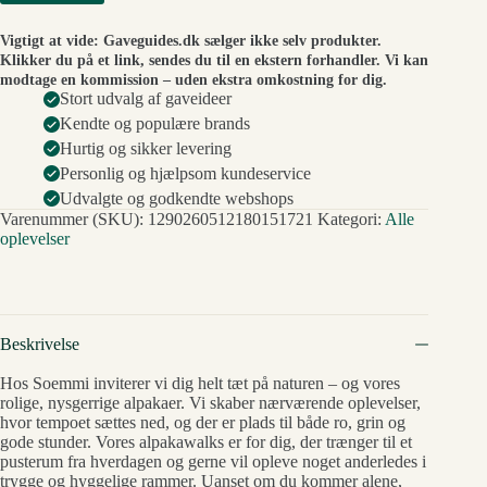
Vigtigt at vide: Gaveguides.dk sælger ikke selv produkter.
Klikker du på et link, sendes du til en ekstern forhandler. Vi kan
modtage en kommission – uden ekstra omkostning for dig.
Stort udvalg af gaveideer
Kendte og populære brands
Hurtig og sikker levering
Personlig og hjælpsom kundeservice
Udvalgte og godkendte webshops
Varenummer (SKU):
1290260512180151721
Kategori:
Alle
oplevelser
Beskrivelse
Hos Soemmi inviterer vi dig helt tæt på naturen – og vores
rolige, nysgerrige alpakaer. Vi skaber nærværende oplevelser,
hvor tempoet sættes ned, og der er plads til både ro, grin og
gode stunder. Vores alpakawalks er for dig, der trænger til et
pusterum fra hverdagen og gerne vil opleve noget anderledes i
trygge og hyggelige rammer. Uanset om du kommer alene,