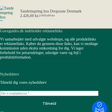
Tandemspring hos Dropzone Denmark
2.426,00
kr.
2.695,00
kr.
Den
Den
oprindelige
aktuelle
pris
pris
Gaveguides.dk indeholder reklamelinks
var:
er:
2.695,00 kr..
2.426,00 kr..
Vi samarbejder med udvalgte webshops, og alle produktlinks
er reklamelinks. Køber du gennem disse links, kan vi modtage
kommission uden ekstra omkostning for dig. Vi tager
forbehold for prisændringer, udsolgte varer og fejl i
produktinformation.
Nyhedsbrev
Tilmeld dig vores nyhedsbrev
Tilmeld