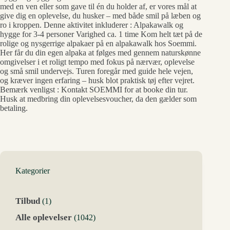
med en ven eller som gave til én du holder af, er vores mål at
give dig en oplevelse, du husker – med både smil på læben og
ro i kroppen. Denne aktivitet inkluderer : Alpakawalk og
hygge for 3-4 personer Varighed ca. 1 time Kom helt tæt på de
rolige og nysgerrige alpakaer på en alpakawalk hos Soemmi.
Her får du din egen alpaka at følges med gennem naturskønne
omgivelser i et roligt tempo med fokus på nærvær, oplevelse
og små smil undervejs. Turen foregår med guide hele vejen,
og kræver ingen erfaring – husk blot praktisk tøj efter vejret.
Bemærk venligst : Kontakt SOEMMI for at booke din tur.
Husk at medbring din oplevelsesvoucher, da den gælder som
betaling.
Kategorier
1
Tilbud
1
vare
1042
Alle oplevelser
1042
varer