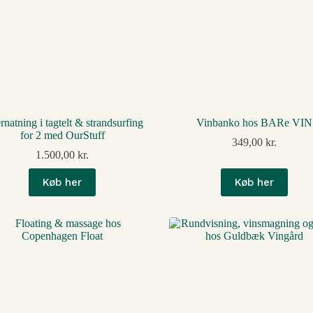
natning i tagtelt & strandsurfing
Vinbanko hos BARe VIN
for 2 med OurStuff
349,00
kr.
1.500,00
kr.
Køb her
Køb her