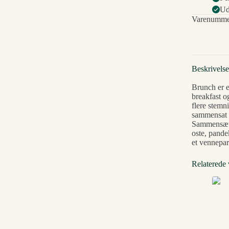
Ud
Varenumme
Beskrivelse
Brunch er e
breakfast o
flere stemn
sammensat a
Sammensætni
oste, pandek
et vennepa
Relaterede 