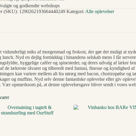
valgte og godkendte webshops
r (SKU):
1290262193664440249
Kategori:
Alle oplevelser
t vidunderligt miks af morgenmad og frokost, der gør det muligt at nyde
g lunch. Nyd en dejlig formiddag i hinandens selskab mens I får serve
ingsfyldte, hyggelige caféer og spisesteder, og deres udvalg af lækre
f de lækreste råvarer og tilberedt med fantasi, finesse og kyndighed af
ngen kan variere mellem alt fra røræg med bacon, chorizopølse og tær
ager og muffins. Nyd selv denne fantastiske oplevelse eller giv oplevelse
r. Vær opmærksom på, at denne oplevelsesgave bliver sendt i vores w
varer