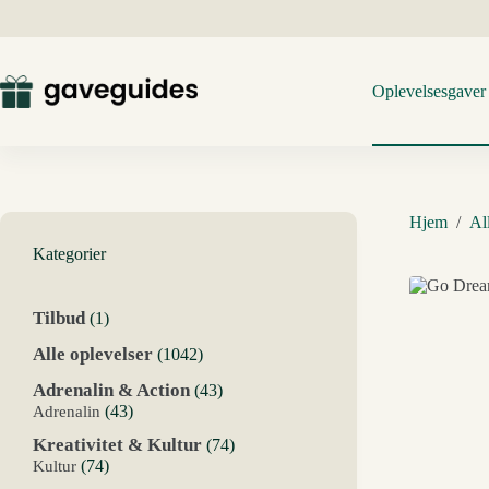
Fortsæt
til
indhold
Oplevelsesgaver
Hjem
/
Al
Kategorier
1
Tilbud
1
vare
1042
Alle oplevelser
1042
varer
43
Adrenalin & Action
43
varer
43
Adrenalin
43
varer
74
Kreativitet & Kultur
74
varer
74
Kultur
74
varer