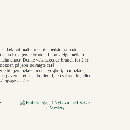
 et lækkert måltid med det bedste fra både
ret en velsmagende brunch. I kan vælge mellem
 brunchmenuer. Denne velsmagende brunch for 2 er
 kokken på jeres udvalgte café.
te til hjemmelavet müsli, yoghurt, marmelade,
sgaven til et par I holder af, jeres forældre, eller
ebshop-gaveæske