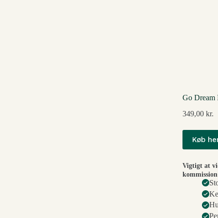
Go Dream 
349,00
kr.
Køb he
Vigtigt at v
kommission 
St
Ke
Hu
Pe