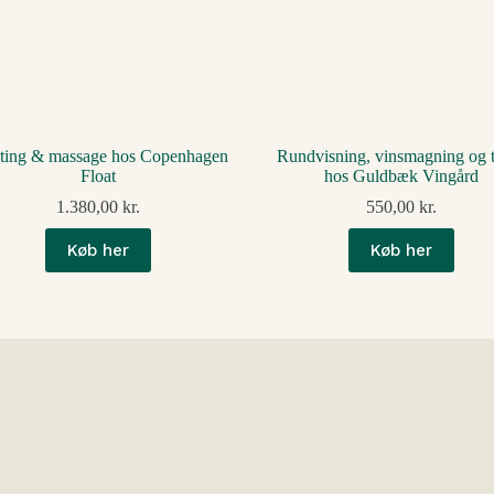
ating & massage hos Copenhagen
Rundvisning, vinsmagning og 
Float
hos Guldbæk Vingård
1.380,00
kr.
550,00
kr.
Køb her
Køb her