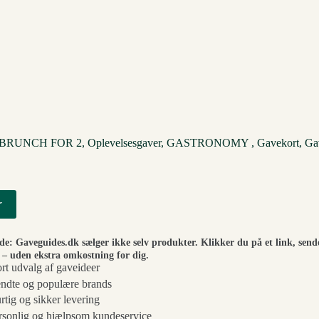
BRUNCH FOR 2, Oplevelsesgaver, GASTRONOMY , Gavekort, Ga
r
ide: Gaveguides.dk sælger ikke selv produkter. Klikker du på et link, send
– uden ekstra omkostning for dig.
ort udvalg af gaveideer
ndte og populære brands
rtig og sikker levering
rsonlig og hjælpsom kundeservice