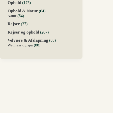
175
Ophold
175
varer
64
Ophold & Natur
64
varer
64
Natur
64
varer
37
Rejser
37
varer
207
Rejser og ophold
207
varer
88
Velvære & Afslapning
88
varer
88
Wellness og spa
88
varer