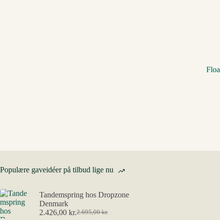
Flo
Populære gaveidéer på tilbud lige nu
Tandemspring hos Dropzone
Denmark
2.426,00
kr.
2.695,00
kr.
Den
Den