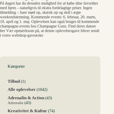
På dagen har du desuden mulighed for at købe dine favoritter
med hjem – naturligvis til ekstra fordelagtige priser. Ingen
tilmelding – bare mød op, skænk op og skål i ægte
weekendstemning. Kommende events: 6. februar, 20. marts,
10. april og 1. maj. Oplevelsen kan også bruges til kommende
champagne-events hos Champagne Guru. Find deres datoer
her Vær opmærksom på, at denne oplevelsesgave bliver sendt
i vores webshop-gaveæske
Kategorier
1
Tilbud
1
vare
1042
Alle oplevelser
1042
varer
43
Adrenalin & Action
43
varer
43
Adrenalin
43
varer
74
Kreativitet & Kultur
74