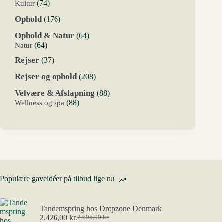
varer
74
Kultur
74
varer
176
Ophold
176
varer
64
Ophold & Natur
64
varer
64
Natur
64
varer
37
Rejser
37
varer
208
Rejser og ophold
208
varer
88
Velvære & Afslapning
88
varer
88
Wellness og spa
88
varer
Populære gaveidéer på tilbud lige nu
Tandemspring hos Dropzone Denmark
2.426,00
kr.
2.695,00
kr.
Den
Den