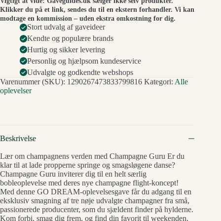
Vigtigt at vide: Gaveguides.dk sælger ikke selv produkter.
Klikker du på et link, sendes du til en ekstern forhandler. Vi kan
modtage en kommission – uden ekstra omkostning for dig.
Stort udvalg af gaveideer
Kendte og populære brands
Hurtig og sikker levering
Personlig og hjælpsom kundeservice
Udvalgte og godkendte webshops
Varenummer (SKU):
1290267473833799816
Kategori:
Alle
oplevelser
Beskrivelse
Lær om champagnens verden med Champagne Guru Er du
klar til at lade propperne springe og smagsløgene danse?
Champagne Guru inviterer dig til en helt særlig
bobleoplevelse med deres nye champagne flight-koncept!
Med denne GO DREAM-oplevelsesgave får du adgang til en
eksklusiv smagning af tre nøje udvalgte champagner fra små,
passionerede producenter, som du sjældent finder på hylderne.
Kom forbi, smag dig frem, og find din favorit til weekenden.