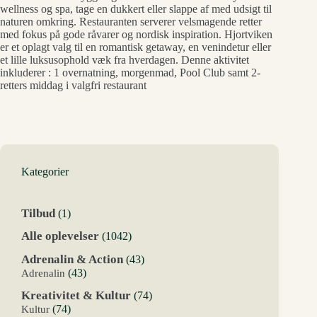
wellness og spa, tage en dukkert eller slappe af med udsigt til
naturen omkring. Restauranten serverer velsmagende retter
med fokus på gode råvarer og nordisk inspiration. Hjortviken
er et oplagt valg til en romantisk getaway, en venindetur eller
et lille luksusophold væk fra hverdagen. Denne aktivitet
inkluderer : 1 overnatning, morgenmad, Pool Club samt 2-
retters middag i valgfri restaurant
Kategorier
1
Tilbud
1
vare
1042
Alle oplevelser
1042
varer
43
Adrenalin & Action
43
varer
43
Adrenalin
43
varer
74
Kreativitet & Kultur
74
varer
74
Kultur
74