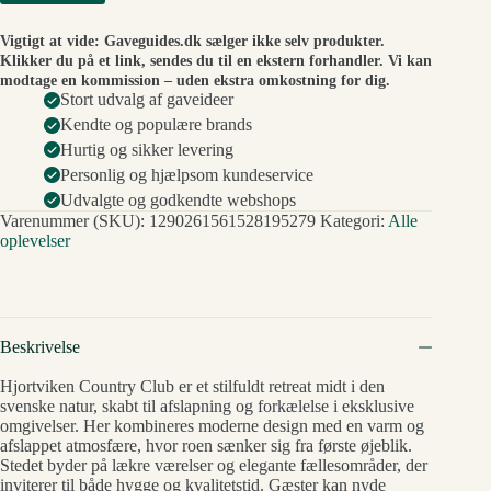
Vigtigt at vide: Gaveguides.dk sælger ikke selv produkter.
Klikker du på et link, sendes du til en ekstern forhandler. Vi kan
modtage en kommission – uden ekstra omkostning for dig.
Stort udvalg af gaveideer
Kendte og populære brands
Hurtig og sikker levering
Personlig og hjælpsom kundeservice
Udvalgte og godkendte webshops
Varenummer (SKU):
1290261561528195279
Kategori:
Alle
oplevelser
Beskrivelse
Hjortviken Country Club er et stilfuldt retreat midt i den
svenske natur, skabt til afslapning og forkælelse i eksklusive
omgivelser. Her kombineres moderne design med en varm og
afslappet atmosfære, hvor roen sænker sig fra første øjeblik.
Stedet byder på lækre værelser og elegante fællesområder, der
inviterer til både hygge og kvalitetstid. Gæster kan nyde