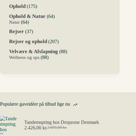
varer
175
Ophold
175
varer
64
Ophold & Natur
64
varer
64
Natur
64
varer
37
Rejser
37
varer
207
Rejser og ophold
207
varer
88
Velvære & Afslapning
88
varer
88
Wellness og spa
88
varer
Populære gaveidéer på tilbud lige nu
Tandemspring hos Dropzone Denmark
2.426,00
kr.
2.695,00
kr.
Den
Den
oprindelige
aktuelle