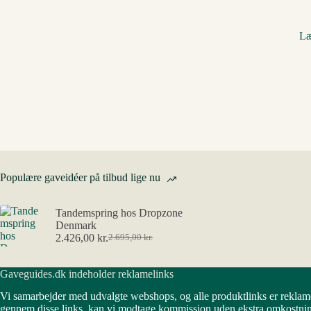
Læ
Populære gaveidéer på tilbud lige nu
Tandemspring hos Dropzone
Denmark
2.426,00
kr.
2.695,00
kr.
Den
Den
oprindelige
aktuelle
pris
pris
Gaveguides.dk indeholder reklamelinks
var:
er:
2.695,00 kr..
2.426,00 kr..
Vi samarbejder med udvalgte webshops, og alle produktlinks er reklam
gennem disse links, kan vi modtage kommission uden ekstra omkostning