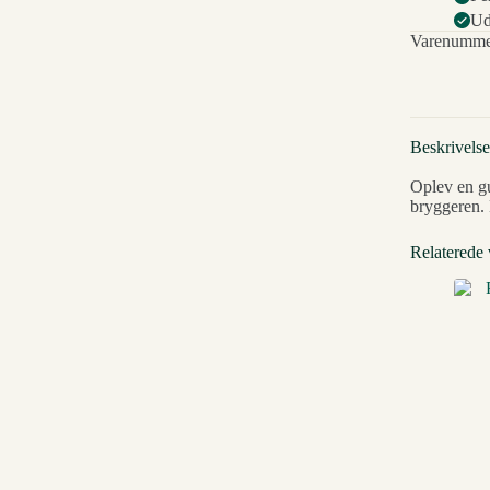
Ud
Varenumme
Beskrivelse
Oplev en g
bryggeren. 
Relaterede 