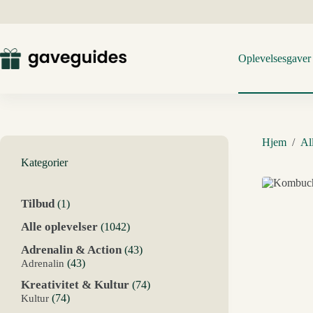
Fortsæt
til
indhold
Oplevelsesgaver
Hjem
/
Al
Kategorier
1
Tilbud
1
vare
1042
Alle oplevelser
1042
varer
43
Adrenalin & Action
43
varer
43
Adrenalin
43
varer
74
Kreativitet & Kultur
74
varer
74
Kultur
74
varer