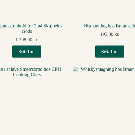
ntisk ophold for 2 på Skrøbelev
Ølsmagning hos Braunstei
Gods
195,00
kr.
1.298,00
kr.
Køb her
Køb her