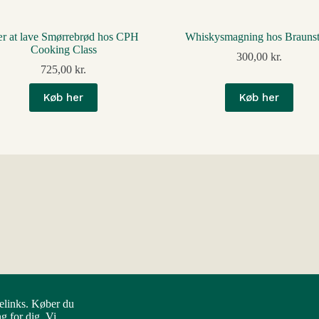
r at lave Smørrebrød hos CPH
Whiskysmagning hos Braunst
Cooking Class
300,00
kr.
725,00
kr.
Køb her
Køb her
elinks. Køber du
 for dig. Vi