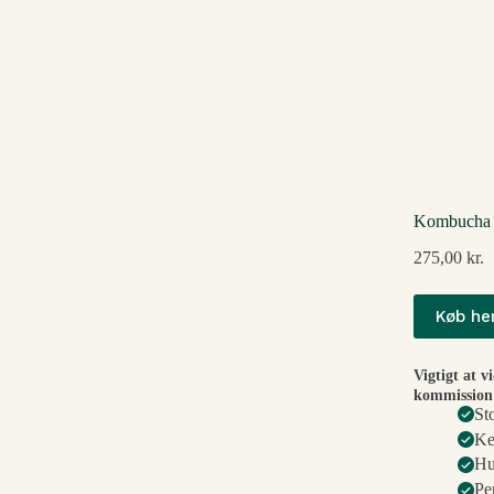
Kombucha 
275,00
kr.
Køb he
Vigtigt at v
kommission 
St
Ke
Hu
Pe