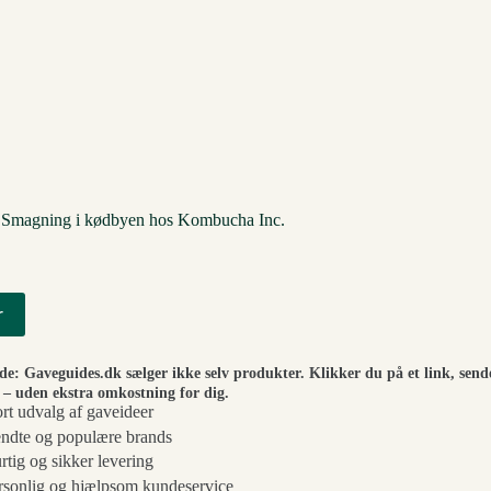
Smagning i kødbyen hos Kombucha Inc.
r
ide: Gaveguides.dk sælger ikke selv produkter. Klikker du på et link, send
– uden ekstra omkostning for dig.
ort udvalg af gaveideer
ndte og populære brands
rtig og sikker levering
rsonlig og hjælpsom kundeservice