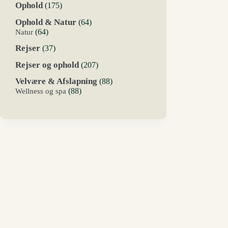
175
Ophold
175
varer
64
Ophold & Natur
64
varer
64
Natur
64
varer
37
Rejser
37
varer
207
Rejser og ophold
207
varer
88
Velvære & Afslapning
88
varer
88
Wellness og spa
88
varer