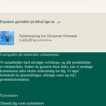
Populære gaveidéer på tilbud lige nu
Tandemspring hos Dropzone Denmark
2.426,00
kr.
2.695,00
kr.
Den
Den
oprindelige
aktuelle
pris
pris
Gaveguides.dk indeholder reklamelinks
var:
er:
2.695,00 kr..
2.426,00 kr..
Vi samarbejder med udvalgte webshops, og alle produktlinks
er reklamelinks. Køber du gennem disse links, kan vi modtage
kommission uden ekstra omkostning for dig. Vi tager
forbehold for prisændringer, udsolgte varer og fejl i
produktinformation.
Nyhedsbrev
Tilmeld dig vores nyhedsbrev