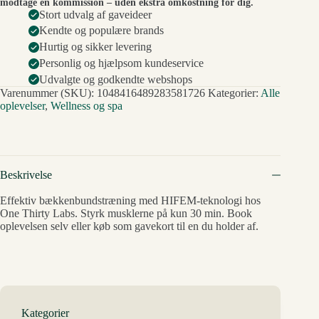
modtage en kommission – uden ekstra omkostning for dig.
Stort udvalg af gaveideer
Kendte og populære brands
Hurtig og sikker levering
Personlig og hjælpsom kundeservice
Udvalgte og godkendte webshops
Varenummer (SKU):
1048416489283581726
Kategorier:
Alle
oplevelser
,
Wellness og spa
Beskrivelse
Effektiv bækkenbundstræning med HIFEM-teknologi hos
One Thirty Labs. Styrk musklerne på kun 30 min. Book
oplevelsen selv eller køb som gavekort til en du holder af.
Kategorier