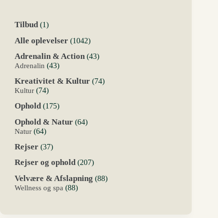
1
Tilbud
1
vare
1042
Alle oplevelser
1042
varer
43
Adrenalin & Action
43
varer
43
Adrenalin
43
varer
74
Kreativitet & Kultur
74
varer
74
Kultur
74
varer
175
Ophold
175
varer
64
Ophold & Natur
64
varer
64
Natur
64
varer
37
Rejser
37
varer
207
Rejser og ophold
207
varer
88
Velvære & Afslapning
88
varer
88
Wellness og spa
88
varer