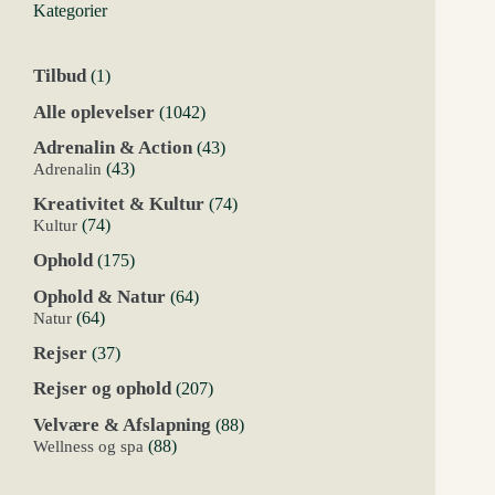
Kategorier
1
Tilbud
1
vare
1042
Alle oplevelser
1042
varer
43
Adrenalin & Action
43
varer
43
Adrenalin
43
varer
74
Kreativitet & Kultur
74
varer
74
Kultur
74
varer
175
Ophold
175
varer
64
Ophold & Natur
64
varer
64
Natur
64
varer
37
Rejser
37
varer
207
Rejser og ophold
207
varer
88
Velvære & Afslapning
88
varer
88
Wellness og spa
88
varer