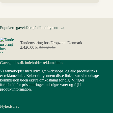
Populære gaveidéer på tilbud lige nu
Tandemspring hos Dropzone Denmark
2.426,00
kr.
2.695,00
kr.
Den
Den
oprindelige
aktuelle
pris
pris
Gaveguides.dk indeholder reklamelinks
var:
er:
2.695,00 kr..
2.426,00 kr..
Vi samarbejder med udvalgte webshops, og alle produktlinks
er reklamelinks. Køber du gennem disse links, kan vi modtage
kommission uden ekstra omkostning for dig. Vi tager
forbehold for prisændringer, udsolgte varer og fejl i
produktinformation.
Nyhedsbrev