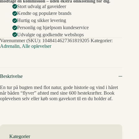
modtage en kommission – uden ekstra omkostning for dig.
Stort udvalg af gaveideer
Kendte og populære brands
Hurtig og sikker levering
Personlig og hjælpsom kundeservice
Udvalgte og godkendte webshops
Varenummer (SKU):
1048414627361819205
Kategorier:
Adrenalin
,
Alle oplevelser
Beskrivelse
En tur på bugten med flot natur, gode historie og vind i håret
når båden “flyver” afsted med sine 600 hestekræfter. Book
oplevelsen selv eller køb som gavekort til en du holder af.
Kategorier