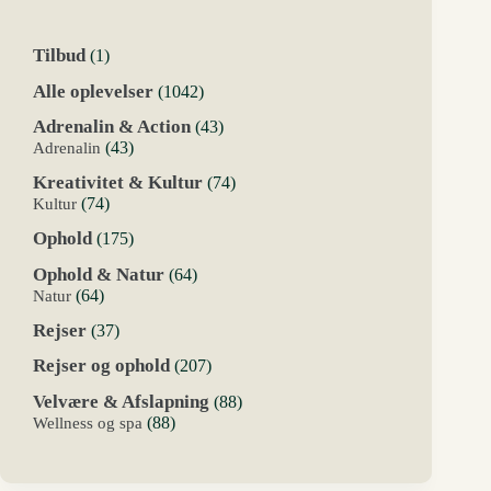
1
Tilbud
1
vare
1042
Alle oplevelser
1042
varer
43
Adrenalin & Action
43
varer
43
Adrenalin
43
varer
74
Kreativitet & Kultur
74
varer
74
Kultur
74
varer
175
Ophold
175
varer
64
Ophold & Natur
64
varer
64
Natur
64
varer
37
Rejser
37
varer
207
Rejser og ophold
207
varer
88
Velvære & Afslapning
88
varer
88
Wellness og spa
88
varer