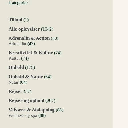
Kategorier
1
Tilbud
1
vare
1042
Alle oplevelser
1042
varer
43
Adrenalin & Action
43
varer
43
Adrenalin
43
varer
74
Kreativitet & Kultur
74
varer
74
Kultur
74
varer
175
Ophold
175
varer
64
Ophold & Natur
64
varer
64
Natur
64
varer
37
Rejser
37
varer
207
Rejser og ophold
207
varer
88
Velvære & Afslapning
88
varer
88
Wellness og spa
88
varer