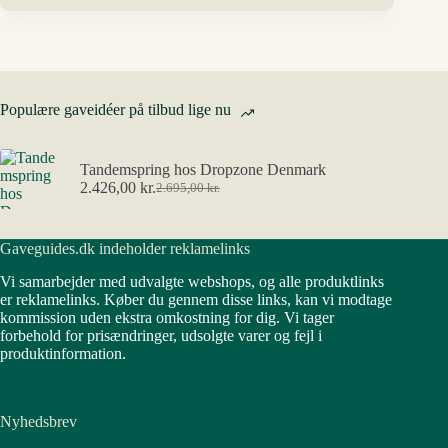
Populære gaveidéer på tilbud lige nu
Tandemspring hos Dropzone Denmark
2.426,00
kr.
2.695,00
kr.
Den
Den
oprindelige
aktuelle
pris
pris
Gaveguides.dk indeholder reklamelinks
var:
er:
2.695,00 kr..
2.426,00 kr..
Vi samarbejder med udvalgte webshops, og alle produktlinks
er reklamelinks. Køber du gennem disse links, kan vi modtage
kommission uden ekstra omkostning for dig. Vi tager
forbehold for prisændringer, udsolgte varer og fejl i
produktinformation.
Nyhedsbrev