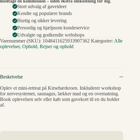
modtage en kommission – uden ekstra omkostning for dig.
Stort udvalg af gaveideer
Kendte og populære brands
Hurtig og sikker levering
Personlig og hjælpsom kundeservice
Udvalgte og godkendte webshops
Varenummer (SKU):
1048411625933907362
Kategorier:
Alle
oplevelser
,
Ophold
,
Rejser og ophold
Beskrivelse
Oplev et mini-retreat på Kirsebærkroen. Inkluderer workshop
for nervesystemet, saunagus, lækker mad og en overnatning.
Book oplevelsen selv eller køb som gavekort til en du holder
af.